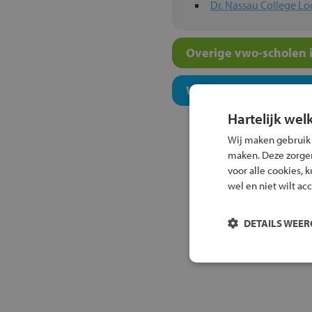
Dr. Nassau College Lo
Overige vwo-scholen i
Welk onderwijsconcept
Hartelijk wel
Wij maken gebruik
maken. Deze zorgen 
voor alle cookies, 
wel en niet wilt ac
DETAILS WEE