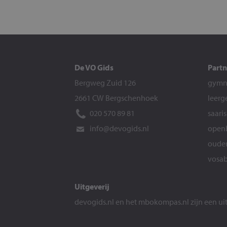
De VO Gids
Partn
Bergweg Zuid 126
gymna
2661 CW Bergschenhoek
leerg
020 570 89 81
saari
info@devogids.nl
openb
ouder
vosab
Uitgeverij
devogids.nl
en het
mbokompas.nl
zijn een u