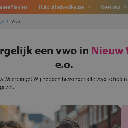
agenPlanner
Hulp bij schoolkeuze
Over ons
ge
Vwo
rgelijk een vwo in
Nieuw 
e.o.
uw Weerdinge? Wij hebben hieronder alle vwo-scholen
 gezet.