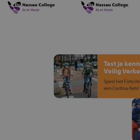
Test je kenn
Veilig Verke
Speel het Fiets Ve
een Cortina-fiets!