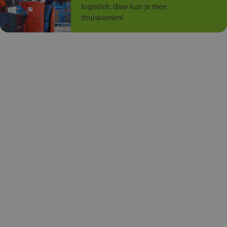
logistiek: daar kun je mee
thuiskomen!