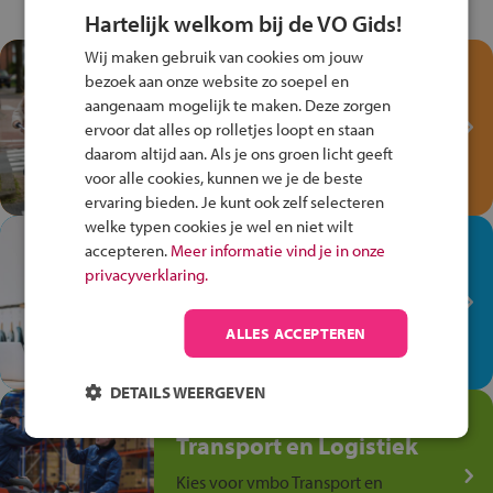
Hartelijk welkom bij de VO Gids!
Wij maken gebruik van cookies om jouw
Test je kennis met het
bezoek aan onze website zo soepel en
Fiets Veilig
aangenaam mogelijk te maken. Deze zorgen
Verkeersspel!
ervoor dat alles op rolletjes loopt en staan
daarom altijd aan. Als je ons groen licht geeft
Speel het Fiets Veilig Verkeersspel
voor alle cookies, kunnen we je de beste
en win een Cortina-fiets!
ervaring bieden. Je kunt ook zelf selecteren
welke typen cookies je wel en niet wilt
In de winkel ben je op je
accepteren.
Meer informatie vind je in onze
plek!
privacyverklaring.
Ontdek via het vmbo jouw talent
op de winkelvloer, waar elke dag
ALLES ACCEPTEREN
anders is!
DETAILS WEERGEVEN
Jouw talent in de
Transport en Logistiek
Kies voor vmbo Transport en