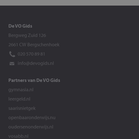
De VO Gids
Bergweg Zuid 126
2661 CW Bergschenhoek
020 570 89 81
info@devogids.nl
Partners van De VO Gids
gymnasia.nl
leergeld.nl
saarisnietgek
openbaaronderwijs.nu
oudersenonderwijs.nl
vosabb.nl