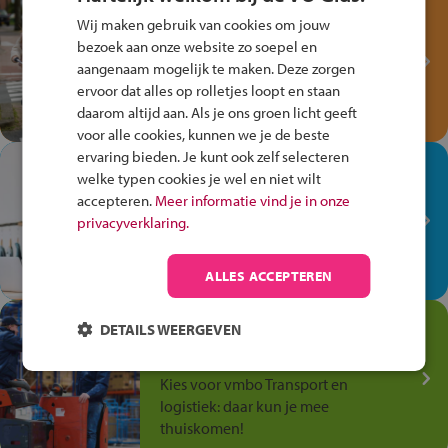
Test je kennis met het
Wij maken gebruik van cookies om jouw
Fiets Veilig
bezoek aan onze website zo soepel en
Verkeersspel!
aangenaam mogelijk te maken. Deze zorgen
Speel het Fiets Veilig Verkeersspel
ervoor dat alles op rolletjes loopt en staan
en win een Cortina-fiets!
daarom altijd aan. Als je ons groen licht geeft
voor alle cookies, kunnen we je de beste
ervaring bieden. Je kunt ook zelf selecteren
In de winkel ben je op je
welke typen cookies je wel en niet wilt
plek!
accepteren.
Meer informatie vind je in onze
privacyverklaring.
Ontdek via het vmbo jouw talent
op de winkelvloer, waar elke dag
anders is!
ALLES ACCEPTEREN
Jouw talent in de
DETAILS WEERGEVEN
Transport en Logistiek
Kies voor vmbo Transport en
logistiek: daar kun je mee
thuiskomen!