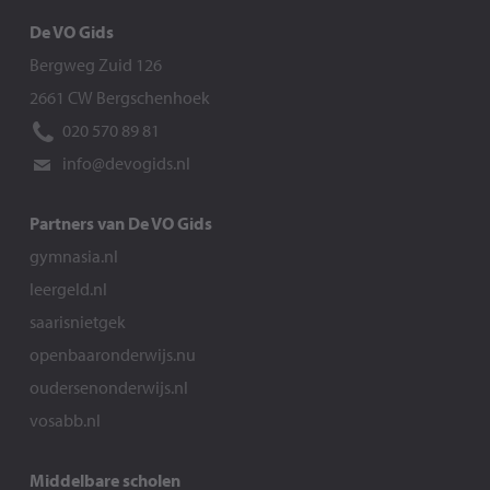
De VO Gids
Bergweg Zuid 126
2661 CW Bergschenhoek
020 570 89 81
info@devogids.nl
Partners van De VO Gids
gymnasia.nl
leergeld.nl
saarisnietgek
openbaaronderwijs.nu
oudersenonderwijs.nl
vosabb.nl
Middelbare scholen