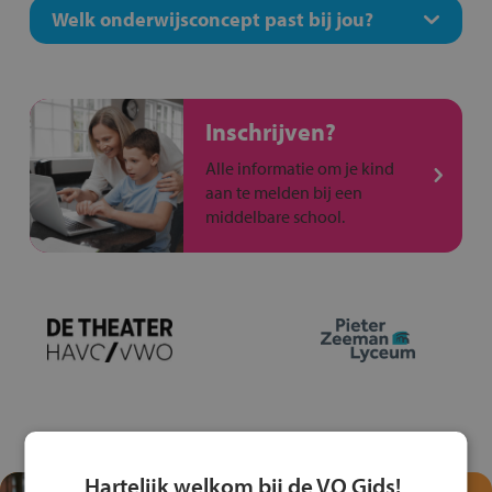
Welk onderwijsconcept past bij jou?
Inschrijven?
Alle informatie om je kind
aan te melden bij een
middelbare school.
Hartelijk welkom bij de VO Gids!