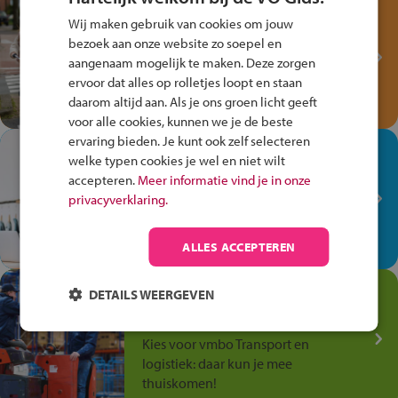
Test je kennis met het
Wij maken gebruik van cookies om jouw
Fiets Veilig
bezoek aan onze website zo soepel en
Verkeersspel!
aangenaam mogelijk te maken. Deze zorgen
ervoor dat alles op rolletjes loopt en staan
Speel het Fiets Veilig Verkeersspel
daarom altijd aan. Als je ons groen licht geeft
en win een Cortina-fiets!
voor alle cookies, kunnen we je de beste
ervaring bieden. Je kunt ook zelf selecteren
In de winkel ben je op je
welke typen cookies je wel en niet wilt
plek!
accepteren.
Meer informatie vind je in onze
privacyverklaring.
Ontdek via het vmbo jouw talent
op de winkelvloer, waar elke dag
anders is!
ALLES ACCEPTEREN
Jouw talent in de
DETAILS WEERGEVEN
Transport en Logistiek
Kies voor vmbo Transport en
logistiek: daar kun je mee
thuiskomen!