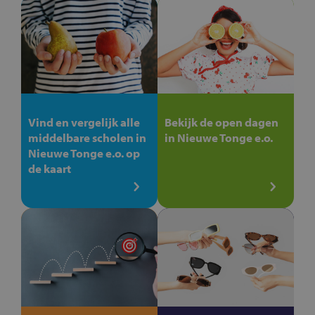
Vind en vergelijk alle
Bekijk de open dagen
middelbare scholen in
in Nieuwe Tonge e.o.
Nieuwe Tonge e.o. op
de kaart