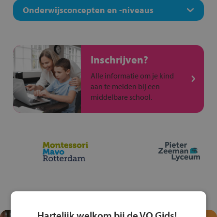
Onderwijsconcepten en -niveaus
Inschrijven?
Alle informatie om je kind
aan te melden bij een
middelbare school.
Hartelijk welkom bij de VO Gids!