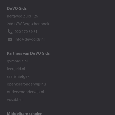
De VO Gids
Bergweg Zuid 126
2661 CW Bergschenhoek
020 570 89 81
info@devogids.nl
Partners van De VO Gids
gymnasia.nl
leergeld.nl
saarisnietgek
openbaaronderwijs.nu
oudersenonderwijs.nl
vosabb.nl
Middelbare scholen