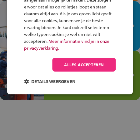
ervoor dat alles op rolletjes loopt en staan
In de winkel ben je op je
daarom altijd aan. Als je ons groen licht geeft
plek!
voor alle cookies, kunnen we je de beste
ervaring bieden. Je kunt ook zelf selecteren
Ontdek via het vmbo jouw talent
welke typen cookies je wel en niet wilt
op de winkelvloer, waar elke dag
accepteren.
Meer informatie vind je in onze
anders is!
privacyverklaring.
Jouw talent in de
ALLES ACCEPTEREN
Transport en Logistiek
Kies voor vmbo Transport en
DETAILS WEERGEVEN
logistiek: daar kun je mee
thuiskomen!