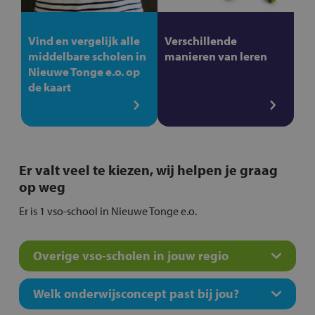
Vind en vergelijk alle
Verschillende
middelbare scholen in
manieren van leren
Nieuwe Tonge e.o. op
de kaart
Er valt veel te kiezen, wij helpen je graag
op weg
Er is 1 vso-school in Nieuwe Tonge e.o.
Overige vso-scholen in jouw regio
Welk onderwijsconcept past bij jou?