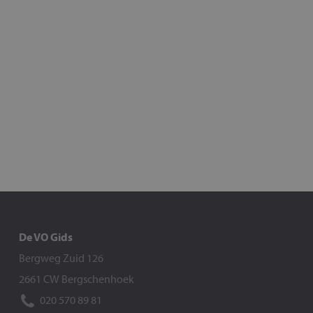
De VO Gids
Bergweg Zuid 126
2661 CW Bergschenhoek
020 570 89 81