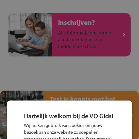
Inschrijven?
Alle informatie om je kind
aan te melden bij een
middelbare school.
Test je kennis met het
Fiets Veilig
Verkeersspel!
Hartelijk welkom bij de VO Gids!
Speel het Fiets Veilig Verkeersspel
Wij maken gebruik van cookies om jouw
en win een Cortina-fiets!
bezoek aan onze website zo soepel en
aangenaam mogelijk te maken. Deze zorgen