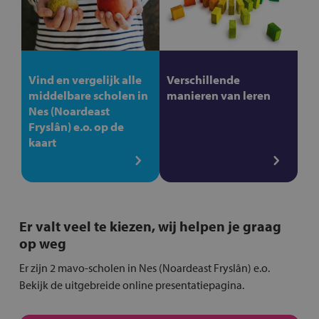
Vind en vergelijk alle
Verschillende
middelbare scholen in
manieren van leren
Nes (Noardeast
Fryslân) e.o. op de
kaart
Er valt veel te kiezen, wij helpen je graag
op weg
Er zijn 2 mavo-scholen in Nes (Noardeast Fryslân) e.o.
Bekijk de uitgebreide online presentatiepagina.