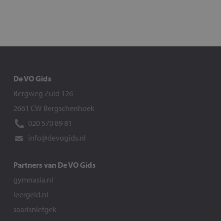
De VO Gids
Bergweg Zuid 126
2661 CW Bergschenhoek
020 570 89 81
info@devogids.nl
Partners van De VO Gids
gymnasia.nl
leergeld.nl
saarisnietgek