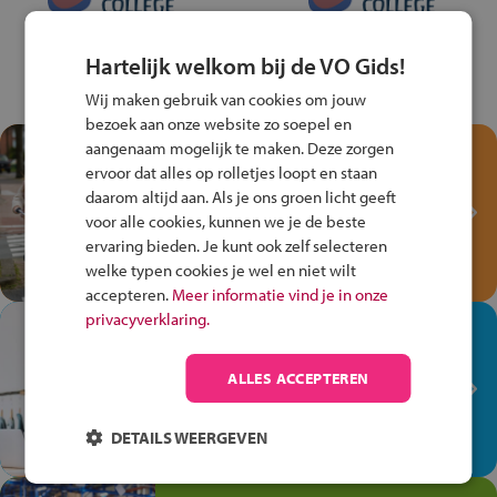
Hartelijk welkom bij de VO Gids!
Wij maken gebruik van cookies om jouw
bezoek aan onze website zo soepel en
aangenaam mogelijk te maken. Deze zorgen
Test je kennis met het
ervoor dat alles op rolletjes loopt en staan
Fiets Veilig
daarom altijd aan. Als je ons groen licht geeft
Verkeersspel!
voor alle cookies, kunnen we je de beste
Speel het Fiets Veilig Verkeersspel
ervaring bieden. Je kunt ook zelf selecteren
en win een Cortina-fiets!
welke typen cookies je wel en niet wilt
accepteren.
Meer informatie vind je in onze
privacyverklaring.
In de winkel ben je op je
plek!
ALLES ACCEPTEREN
Ontdek via het vmbo jouw talent
op de winkelvloer, waar elke dag
DETAILS WEERGEVEN
anders is!