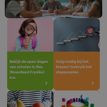
Bekijk de open dagen
Hulp nodig bij het
van scholen in Nes
kiezen? Gebruik het
(Noardeast Fryslân)
stappenplan
e.o.