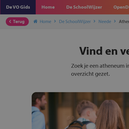
De VO Gids
Home
De SchoolWijzer
OpenD
Terug
Home
De SchoolWijzer
Neede
Ath
Vind en v
Zoek je een atheneum i
overzicht gezet.