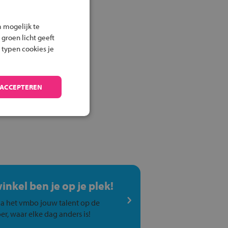
 mogelijk te
 groen licht geeft
 typen cookies je
 ACCEPTEREN
winkel ben je op je plek!
a het vmbo jouw talent op de
er, waar elke dag anders is!