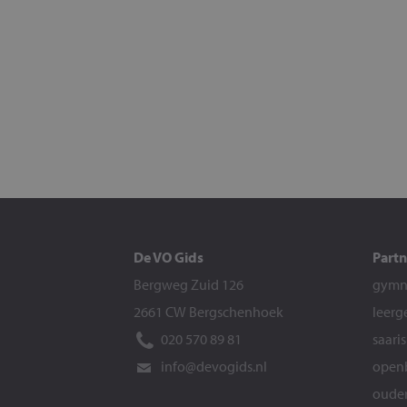
De VO Gids
Partn
Bergweg Zuid 126
gymna
2661 CW Bergschenhoek
leerg
020 570 89 81
saari
info@devogids.nl
openb
ouder