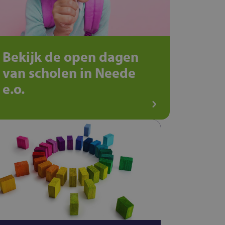
Bekijk de open dagen
van scholen in Neede
e.o.