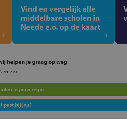
Vind en vergelijk alle
middelbare scholen in
Neede e.o. op de kaart
, wij helpen je graag op weg
 Neede e.o.
olen in jouw regio
 past bij jou?