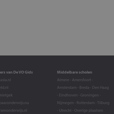
ers van De VO Gids
Middelbare scholen
sia.nl
Almere
-
Amersfoort
-
eld.nl
Amsterdam
-
Breda
-
Den Haag
snietgek
-
Eindhoven
-
Groningen
-
aaronderwijs.nu
Nijmegen
-
Rotterdam
-
Tilburg
senonderwijs.nl
-
Utrecht
-
Overige plaatsen