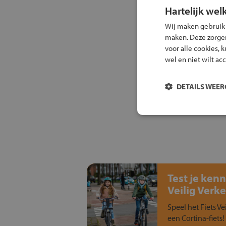
Hartelijk wel
Wij maken gebruik
maken. Deze zorgen 
voor alle cookies, 
wel en niet wilt ac
DETAILS WEE
Test je kenn
Veilig Verke
Speel het Fiets Ve
een Cortina-fiets!