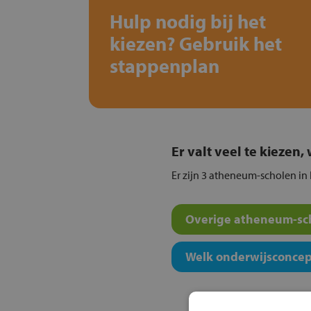
Hulp nodig bij het
kiezen? Gebruik het
stappenplan
Er valt veel te kiezen
Er zijn 3 atheneum-scholen in
Overige atheneum-sch
Welk onderwijsconcept