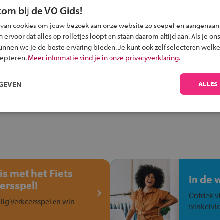
kom bij de VO Gids!
 van cookies om jouw bezoek aan onze website zo soepel en aangenaam
Inschrijven?
ervoor dat alles op rolletjes loopt en staan daarom altijd aan. Als je ons
kunnen we je de beste ervaring bieden. Je kunt ook zelf selecteren welke
Alle informatie om je kind aan te melden bij
cepteren.
Meer informatie vind je in onze privacyverklaring.
een middelbare school.
RGEVEN
ALLES
is met het Fiets
In de 
ersspel!
Ontdek vi
ilig Verkeersspel en win
winkelvlo