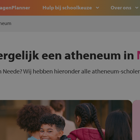
agenPlanner
Hulp bij schoolkeuze
Over ons
eneum
ergelijk een atheneum in
n Neede? Wij hebben hieronder alle atheneum-scholen 