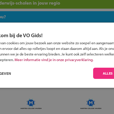
erwijs-scholen in jouw regio
ou?
kom bij de VO Gids!
 van cookies om jouw bezoek aan onze website zo soepel en aangenaam
ervoor dat alles op rolletjes loopt en staan daarom altijd aan. Als je ons
Inschrijven?
kunnen we je de beste ervaring bieden. Je kunt ook zelf selecteren welke
cepteren.
Meer informatie vind je in onze privacyverklaring.
Alle informatie om je kind aan te melden bij
een middelbare school.
RGEVEN
ALLES