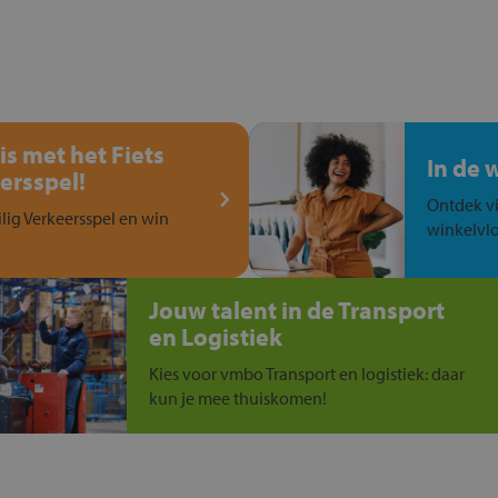
is met het Fiets
In de 
ersspel!
Ontdek vi
ilig Verkeersspel en win
winkelvlo
Jouw talent in de Transport
en Logistiek
Kies voor vmbo Transport en logistiek: daar
kun je mee thuiskomen!