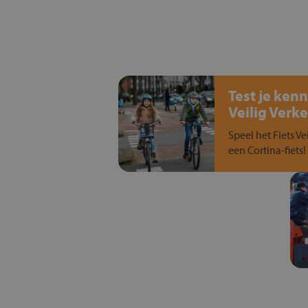
Test je kenn
Veilig Verke
Speel het Fiets Ve
een Cortina-fiets!