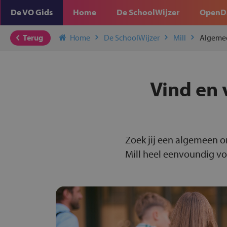
De VO Gids
Home
De SchoolWijzer
OpenD
Terug
Home
De SchoolWijzer
Mill
Algeme
Vind en 
Zoek jij een algemeen o
Mill heel eenvoundig voo