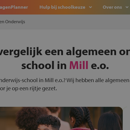
agenPlanner
Hulp bij schoolkeuze
Over ons
en Onderwijs
vergelijk een algemeen o
school in
Mill
e.o.
nderwijs-school in Mill e.o.? Wij hebben alle algemeen
r je op een rijtje gezet.