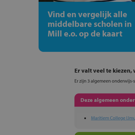
Vind en vergelijk alle
middelbare scholen in
Mill e.o. op de kaart
Er valt veel te kiezen
Er zijn 3 algemeen onderwijs-s
Deze algemeen onderwi
Maritiem College IJm