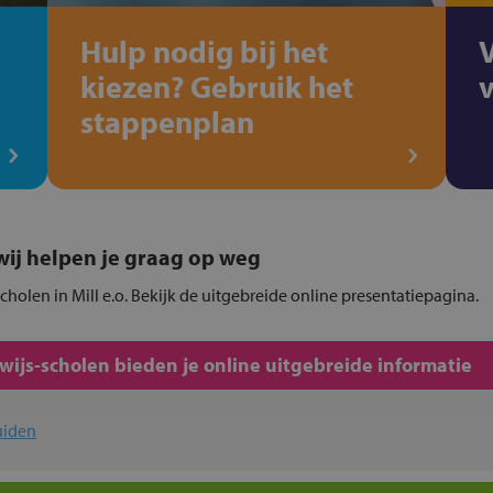
Hulp nodig bij het
kiezen? Gebruik het
stappenplan
, wij helpen je graag op weg
cholen in Mill e.o. Bekijk de uitgebreide online presentatiepagina.
js-scholen bieden je online uitgebreide informatie
uiden