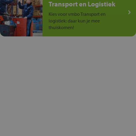
Transport en Logistiek
Kies voor vmbo Transport en
logistiek: daar kun je mee
thuiskomen!