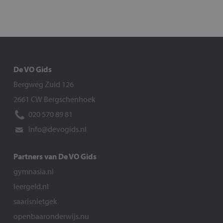
De VO Gids
Bergweg Zuid 126
2661 CW Bergschenhoek
020 570 89 81
info@devogids.nl
Partners van De VO Gids
gymnasia.nl
leergeld.nl
saarisnietgek
openbaaronderwijs.nu