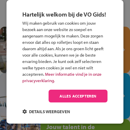
Hartelijk welkom bij de VO Gids!
Wij maken gebruik van cookies om jouw
bezoek aan onze website zo soepel en
Test je kennis met het
aangenaam mogelijk te maken. Deze zorgen
Fiets Veilig
ervoor dat alles op rolletjes loopt en staan
Verkeersspel!
daarom altijd aan. Als je ons groen licht geeft
voor alle cookies, kunnen we je de beste
Speel het Fiets Veilig Verkeersspel
ervaring bieden. Je kunt ook zelf selecteren
en win een Cortina-fiets!
welke typen cookies je wel en niet wilt
accepteren.
Meer informatie vind je in onze
In de winkel ben je op je
privacyverklaring.
plek!
ALLES ACCEPTEREN
Ontdek via het vmbo jouw talent
op de winkelvloer, waar elke dag
anders is!
DETAILS WEERGEVEN
Jouw talent in de