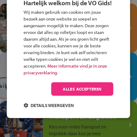
Hartelijk welkom bij de VO Gids!
Test je kennis met het
Wij maken gebruik van cookies om jouw
Fiets Veilig
bezoek aan onze website zo soepel en
Verkeersspel!
aangenaam mogelijk te maken. Deze zorgen
ervoor dat alles op rolletjes loopt en staan
Speel het Fiets Veilig Verkeersspel
daarom altijd aan. Als je ons groen licht geeft
en win een Cortina-fiets!
voor alle cookies, kunnen we je de beste
ervaring bieden. Je kunt ook zelf selecteren
welke typen cookies je wel en niet wilt
In de winkel ben je op je
accepteren.
Meer informatie vind je in onze
plek!
privacyverklaring.
Ontdek via het vmbo jouw talent
op de winkelvloer, waar elke dag
ALLES ACCEPTEREN
anders is!
DETAILS WEERGEVEN
Jouw talent in de
Transport en Logistiek
Kies voor vmbo Transport en
logistiek: daar kun je mee