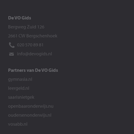
De VO Gids
Bergweg Zuid 126
2661 CW Bergschenhoek
020 570 89 81
info@devogids.nl
Partners van De VO Gids
gymnasia.nl
leergeld.nl
saarisnietgek
openbaaronderwijs.nu
oudersenonderwijs.nl
vosabb.nl