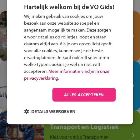
Hartelijk welkom bij de VO Gids!
Wij maken gebruik van cookies om jouw
Test je kennis met het
bezoek aan onze website zo soepel en
Fiets Veilig
aangenaam mogelijk te maken. Deze zorgen
Verkeersspel!
ervoor dat alles op rolletjes loopt en staan
daarom altijd aan. Als je ons groen licht geeft
Speel het Fiets Veilig Verkeersspel
voor alle cookies, kunnen we je de beste
en win een Cortina-fiets!
ervaring bieden. Je kunt ook zelf selecteren
welke typen cookies je wel en niet wilt
In de winkel ben je op je
accepteren.
Meer informatie vind je in onze
plek!
privacyverklaring.
Ontdek via het vmbo jouw talent
op de winkelvloer, waar elke dag
ALLES ACCEPTEREN
anders is!
DETAILS WEERGEVEN
Jouw talent in de
Transport en Logistiek
Kies voor vmbo Transport en