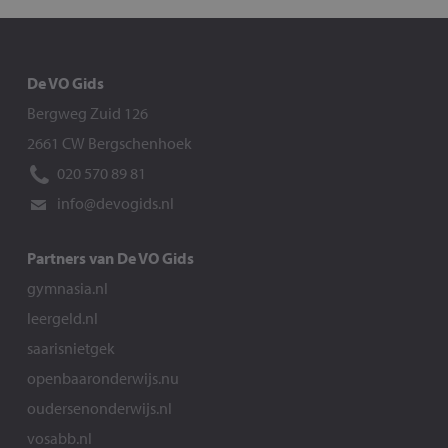
De VO Gids
Bergweg Zuid 126
2661 CW Bergschenhoek
020 570 89 81
info@devogids.nl
Partners van De VO Gids
gymnasia.nl
leergeld.nl
saarisnietgek
openbaaronderwijs.nu
oudersenonderwijs.nl
vosabb.nl