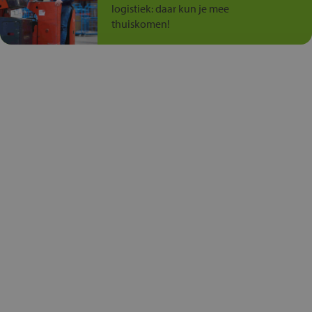
logistiek: daar kun je mee
thuiskomen!