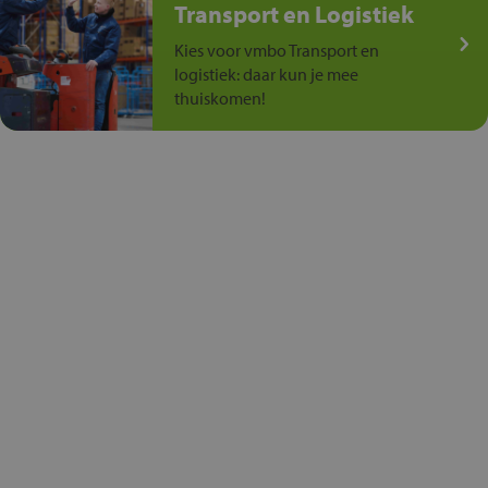
Transport en Logistiek
Kies voor vmbo Transport en
logistiek: daar kun je mee
thuiskomen!