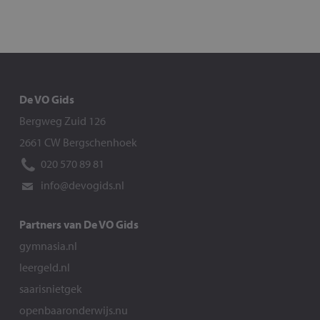
De VO Gids
Bergweg Zuid 126
2661 CW Bergschenhoek
020 570 89 81
info@devogids.nl
Partners van De VO Gids
gymnasia.nl
leergeld.nl
saarisnietgek
openbaaronderwijs.nu