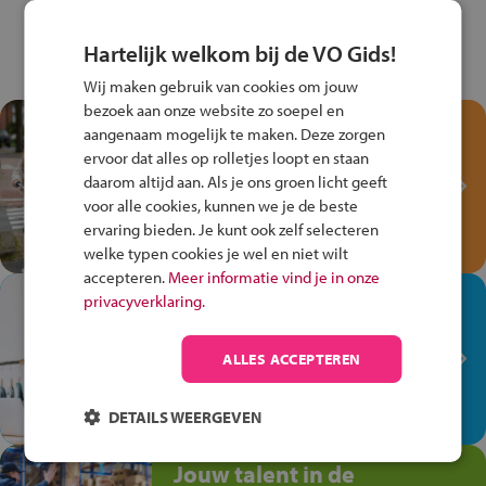
Hartelijk welkom bij de VO Gids!
Wij maken gebruik van cookies om jouw
bezoek aan onze website zo soepel en
Test je kennis met het
aangenaam mogelijk te maken. Deze zorgen
Fiets Veilig
ervoor dat alles op rolletjes loopt en staan
Verkeersspel!
daarom altijd aan. Als je ons groen licht geeft
voor alle cookies, kunnen we je de beste
Speel het Fiets Veilig Verkeersspel
ervaring bieden. Je kunt ook zelf selecteren
en win een Cortina-fiets!
welke typen cookies je wel en niet wilt
accepteren.
Meer informatie vind je in onze
In de winkel ben je op je
privacyverklaring.
plek!
ALLES ACCEPTEREN
Ontdek via het vmbo jouw talent
op de winkelvloer, waar elke dag
anders is!
DETAILS WEERGEVEN
Jouw talent in de