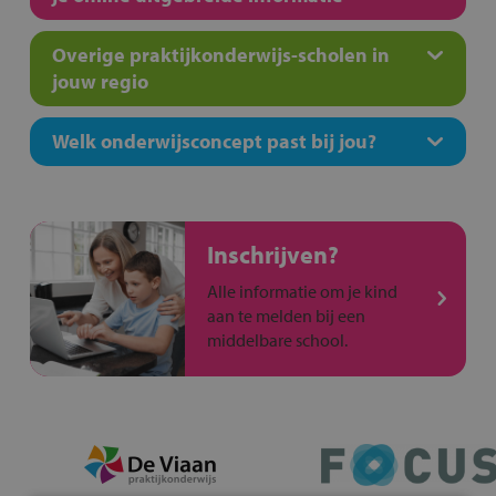
Overige praktijkonderwijs-scholen in
jouw regio
Welk onderwijsconcept past bij jou?
Inschrijven?
Alle informatie om je kind
aan te melden bij een
middelbare school.