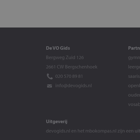
De VO Gids
Partn
Bergweg Zuid 126
gymna
2661 CW Bergschenhoek
leerg
020 570 89 81
saari
info@devogids.nl
openb
ouder
vosab
Uitgeverij
devogids.nl
en het
mbokompas.nl
zijn een u