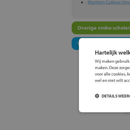
Maritiem College IJm
Overige vmbo-scholen
Welk onderwijsconcept
Hartelijk wel
Wij maken gebruik
maken. Deze zorgen 
voor alle cookies, 
wel en niet wilt ac
DETAILS WEE