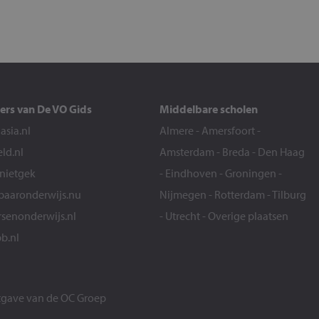
ers van De VO Gids
Middelbare scholen
sia.nl
Almere
-
Amersfoort
-
eld.nl
Amsterdam
-
Breda
-
Den Haag
snietgek
-
Eindhoven
-
Groningen
-
aaronderwijs.nu
Nijmegen
-
Rotterdam
-
Tilburg
senonderwijs.nl
-
Utrecht
-
Overige plaatsen
b.nl
itgave van de
OC Groep