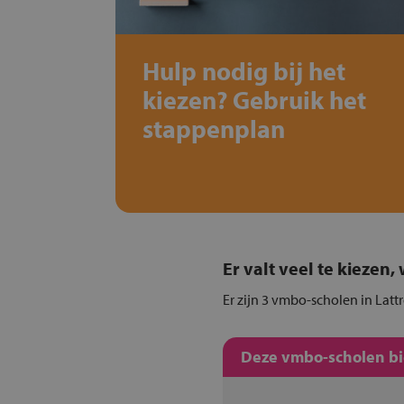
Hulp nodig bij het
kiezen? Gebruik het
stappenplan
Er valt veel te kiezen
Er zijn 3 vmbo-scholen in Latt
Deze vmbo-scholen bie