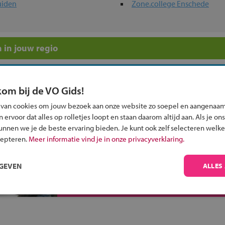
uiden
Zone.college Enschede
 in jouw regio
 past bij jou?
kom bij de VO Gids!
 van cookies om jouw bezoek aan onze website zo soepel en aangenaam
ervoor dat alles op rolletjes loopt en staan daarom altijd aan. Als je ons
kunnen we je de beste ervaring bieden. Je kunt ook zelf selecteren welke
cepteren.
Meer informatie vind je in onze privacyverklaring.
Inschrijven?
Alle informatie om je kind aan te melden bij
RGEVEN
ALLES
een middelbare school.