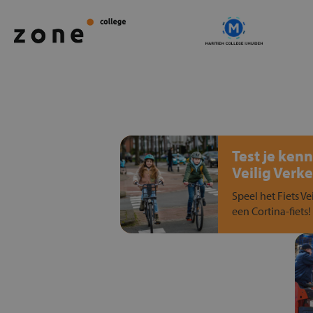
Test je kenn
Veilig Verke
Speel het Fiets Ve
een Cortina-fiets!