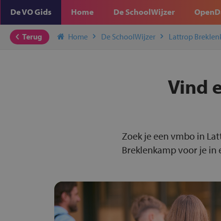
De VO Gids
Home
De SchoolWijzer
OpenD
Terug
Home
De SchoolWijzer
Lattrop Brekle
Vind 
Zoek je een vmbo in Lat
Breklenkamp voor je in 