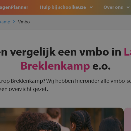
agenPlanner
Hulp bij schoolkeuze
Over ons
nkamp
Vmbo
en vergelijk een vmbo in
L
Breklenkamp
e.o.
trop Breklenkamp? Wij hebben hieronder alle vmbo-sc
een overzicht gezet.