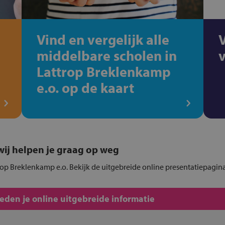
Vind en vergelijk alle
middelbare scholen in
Lattrop Breklenkamp
e.o. op de kaart
, wij helpen je graag op weg
rop Breklenkamp e.o. Bekijk de uitgebreide online presentatiepagina
den je online uitgebreide informatie