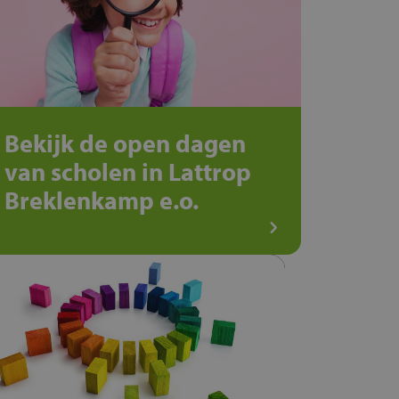
Bekijk de open dagen
van scholen in Lattrop
Breklenkamp e.o.