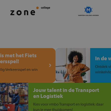
is met het Fiets
In de 
ersspel!
Ontdek vi
ilig Verkeersspel en win
winkelvlo
Jouw talent in de Transport
en Logistiek
Kies voor vmbo Transport en logistiek: daar
kun je mee thuiskomen!