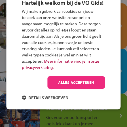
Hartelijk welkom bij de VO Gids!
Test je kennis met het
Wij maken gebruik van cookies om jouw
Fiets Veilig
bezoek aan onze website zo soepel en
Verkeersspel!
aangenaam mogelijk te maken. Deze zorgen
ervoor dat alles op rolletjes loopt en staan
Speel het Fiets Veilig Verkeersspel
daarom altijd aan. Als je ons groen licht geeft
en win een Cortina-fiets!
voor alle cookies, kunnen we je de beste
ervaring bieden. Je kunt ook zelf selecteren
welke typen cookies je wel en niet wilt
In de winkel ben je op je
accepteren.
Meer informatie vind je in onze
plek!
privacyverklaring.
Ontdek via het vmbo jouw talent
op de winkelvloer, waar elke dag
ALLES ACCEPTEREN
anders is!
DETAILS WEERGEVEN
Jouw talent in de
Transport en Logistiek
Kies voor vmbo Transport en
logistiek: daar kun je mee