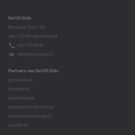
De VO Gids
Bergweg Zuid 126
2661 CW Bergschenhoek
020 570 89 81
info@devogids.nl
Partners van De VO Gids
gymnasia.nl
leergeld.nl
saarisnietgek
openbaaronderwijs.nu
oudersenonderwijs.nl
vosabb.nl