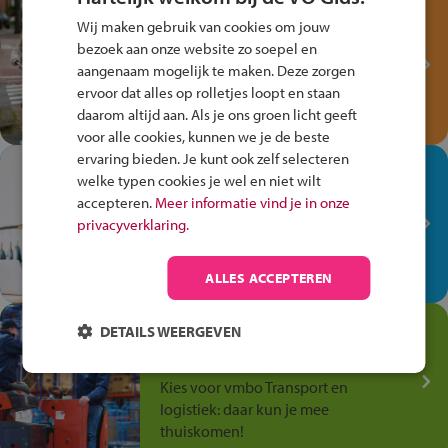
Test je kennis met het
Wij maken gebruik van cookies om jouw
Fiets Veilig
bezoek aan onze website zo soepel en
Verkeersspel!
aangenaam mogelijk te maken. Deze zorgen
ervoor dat alles op rolletjes loopt en staan
Speel het Fiets Veilig Verkeersspel
daarom altijd aan. Als je ons groen licht geeft
en win een Cortina-fiets!
voor alle cookies, kunnen we je de beste
ervaring bieden. Je kunt ook zelf selecteren
In de winkel ben je op je
welke typen cookies je wel en niet wilt
plek!
accepteren.
Meer informatie vind je in onze
privacyverklaring.
Ontdek via het vmbo jouw talent
op de winkelvloer, waar elke dag
anders is!
ALLES ACCEPTEREN
Jouw talent in de
DETAILS WEERGEVEN
Transport en Logistiek
Kies voor vmbo Transport en
logistiek: daar kun je mee
thuiskomen!