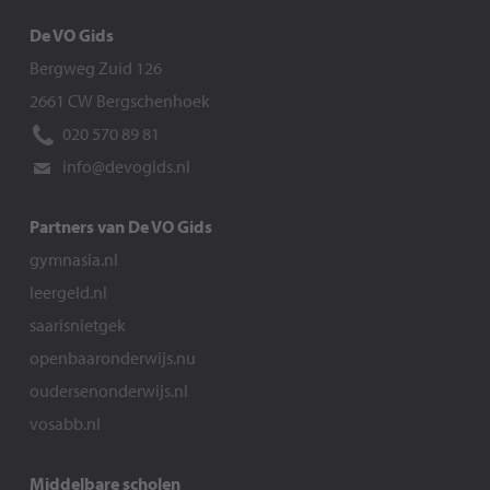
De VO Gids
Bergweg Zuid 126
2661 CW Bergschenhoek
020 570 89 81
info@devogids.nl
Partners van De VO Gids
gymnasia.nl
leergeld.nl
saarisnietgek
openbaaronderwijs.nu
oudersenonderwijs.nl
vosabb.nl
Middelbare scholen