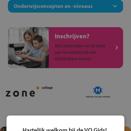
Onderwijsconcepten en -niveaus
Inschrijven?
Alle informatie om je kind
aan te melden bij een
middelbare school.
Hartelijk welkom bij de VO Gids!