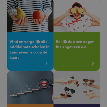
Vind en vergelijk alle
Bekijk de open dagen
middelbare scholen in
in Langeveen e.o.
Langeveen e.o. op de
kaart