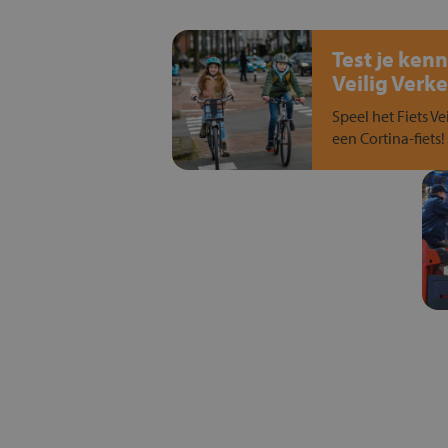
Test je kenn
Veilig Verke
Speel het Fiets Ve
een Cortina-fiets!