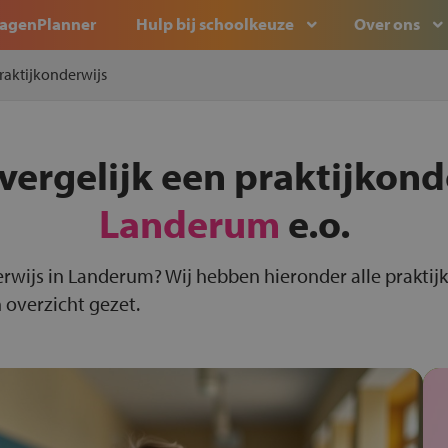
agenPlanner
Hulp bij schoolkeuze
Over ons
raktijkonderwijs
vergelijk een praktijkond
Landerum
e.o.
erwijs in Landerum? Wij hebben hieronder alle praktij
 overzicht gezet.