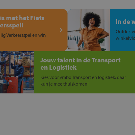
is met het Fiets
In de 
ersspel!
Ontdek vi
ilig Verkeersspel en win
winkelvlo
Jouw talent in de Transport
en Logistiek
Kies voor vmbo Transport en logistiek: daar
kun je mee thuiskomen!