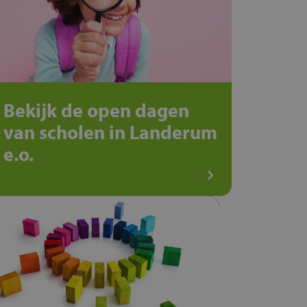
Bekijk de open dagen
van scholen in Landerum
e.o.