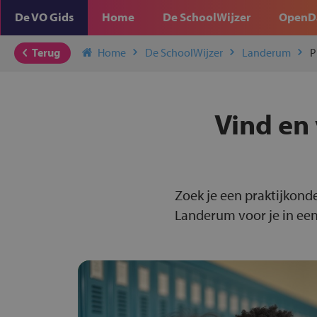
De VO Gids
Home
De SchoolWijzer
OpenD
Terug
Home
De SchoolWijzer
Landerum
P
Vind en 
Zoek je een praktijkond
Landerum voor je in een