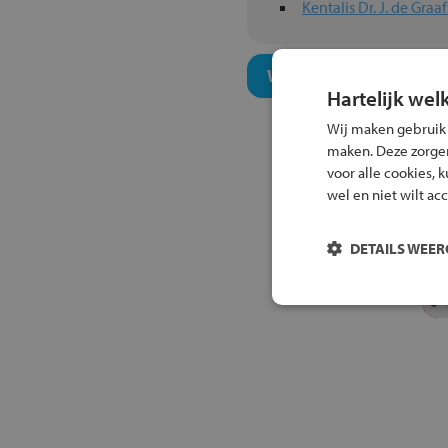
Kentalis Dr. J. de Gra
Welk onderwijsconcept
Hartelijk wel
Wij maken gebruik
maken. Deze zorgen 
voor alle cookies, 
wel en niet wilt ac
DETAILS WEE