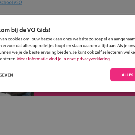
afschool VSO
 past bij jou?
kom bij de VO Gids!
 van cookies om jouw bezoek aan onze website zo soepel en aangenaam
ervoor dat alles op rolletjes loopt en staan daarom altijd aan. Als je ons
kunnen we je de beste ervaring bieden. Je kunt ook zelf selecteren welke
cepteren.
Meer informatie vind je in onze privacyverklaring.
Inschrijven?
RGEVEN
ALLES
Alle informatie om je kind aan te melden bij
een middelbare school.