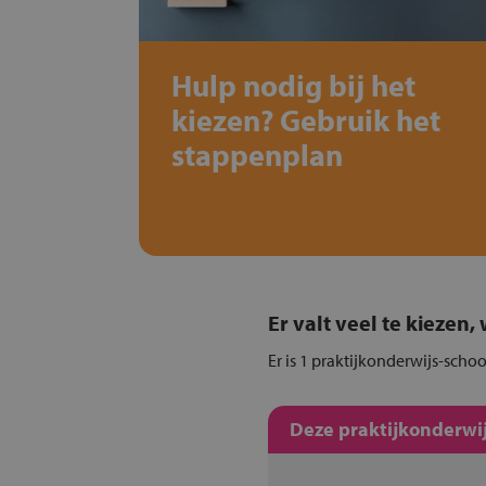
Hulp nodig bij het
kiezen? Gebruik het
stappenplan
Er valt veel te kiezen
Er is 1 praktijkonderwijs-scho
Deze praktijkonderwij