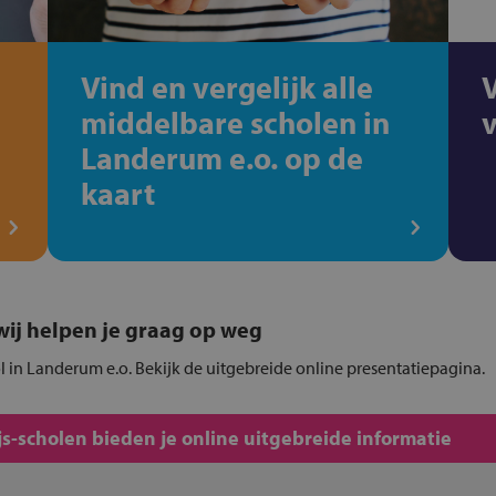
Vind en vergelijk alle
middelbare scholen in
Landerum e.o. op de
kaart
, wij helpen je graag op weg
ol in Landerum e.o. Bekijk de uitgebreide online presentatiepagina.
s-scholen bieden je online uitgebreide informatie