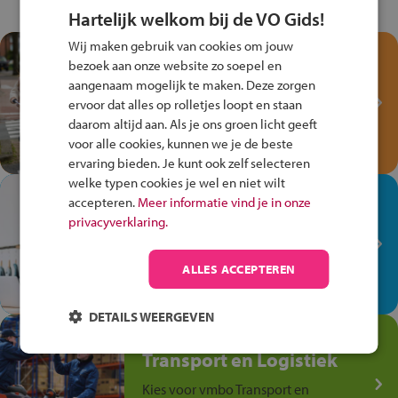
Hartelijk welkom bij de VO Gids!
Wij maken gebruik van cookies om jouw
Test je kennis met het
bezoek aan onze website zo soepel en
Fiets Veilig
aangenaam mogelijk te maken. Deze zorgen
Verkeersspel!
ervoor dat alles op rolletjes loopt en staan
daarom altijd aan. Als je ons groen licht geeft
Speel het Fiets Veilig Verkeersspel
voor alle cookies, kunnen we je de beste
en win een Cortina-fiets!
ervaring bieden. Je kunt ook zelf selecteren
welke typen cookies je wel en niet wilt
In de winkel ben je op je
accepteren.
Meer informatie vind je in onze
plek!
privacyverklaring.
Ontdek via het vmbo jouw talent
op de winkelvloer, waar elke dag
ALLES ACCEPTEREN
anders is!
DETAILS WEERGEVEN
Jouw talent in de
Transport en Logistiek
Kies voor vmbo Transport en