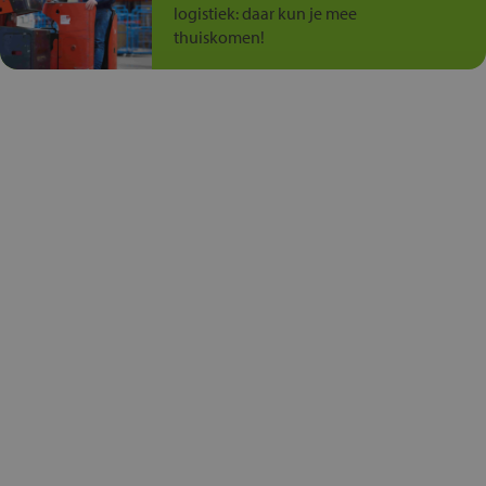
logistiek: daar kun je mee
thuiskomen!