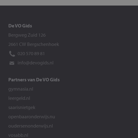
De VO Gids
Bergweg Zuid 126
2661 CW Bergschenhoek
020 570 89 81
info@devogids.nl
Partners van De VO Gids
gymnasia.nl
leergeld.nl
saarisnietgek
openbaaronderwijs.nu
oudersenonderwijs.nl
vosabb.nl