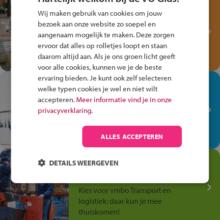
Test je kennis met het
Wij maken gebruik van cookies om jouw
Fiets Veilig
bezoek aan onze website zo soepel en
Verkeersspel!
aangenaam mogelijk te maken. Deze zorgen
ervoor dat alles op rolletjes loopt en staan
Speel het Fiets Veilig Verkeersspel
daarom altijd aan. Als je ons groen licht geeft
en win een Cortina-fiets!
voor alle cookies, kunnen we je de beste
ervaring bieden. Je kunt ook zelf selecteren
In de winkel ben je op je
welke typen cookies je wel en niet wilt
plek!
accepteren.
Meer informatie vind je in onze
privacyverklaring.
Ontdek via het vmbo jouw talent
op de winkelvloer, waar elke dag
anders is!
ALLES ACCEPTEREN
Jouw talent in de
DETAILS WEERGEVEN
Transport en Logistiek
Kies voor vmbo Transport en
logistiek: daar kun je mee
thuiskomen!