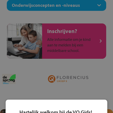
Onderwijsconcepten en -niveaus
Inschrijven?
Alle informatie om je kind
aan te melden bij een
middelbare school.
Hartelijk welkom bij de VO Gids!