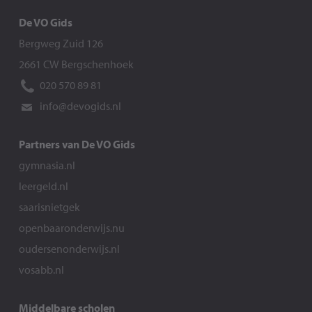
De VO Gids
Bergweg Zuid 126
2661 CW Bergschenhoek
020 570 89 81
info@devogids.nl
Partners van De VO Gids
gymnasia.nl
leergeld.nl
saarisnietgek
openbaaronderwijs.nu
oudersenonderwijs.nl
vosabb.nl
Middelbare scholen