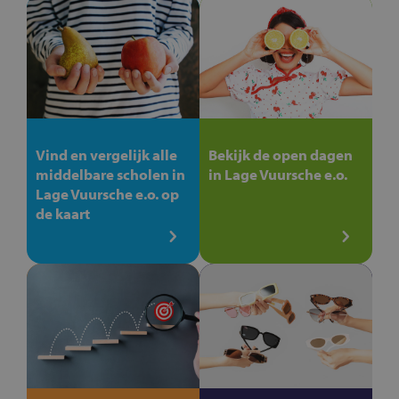
Vind en vergelijk alle
Bekijk de open dagen
middelbare scholen in
in Lage Vuursche e.o.
Lage Vuursche e.o. op
de kaart