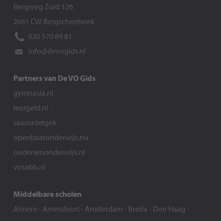
Bergweg Zuid 126
2661 CW Bergschenhoek
020 570 89 81
info@devogids.nl
Partners van De VO Gids
gymnasia.nl
leergeld.nl
saarisnietgek
openbaaronderwijs.nu
oudersenonderwijs.nl
vosabb.nl
Middelbare scholen
Almere
-
Amersfoort
-
Amsterdam
-
Breda
-
Den Haag
-