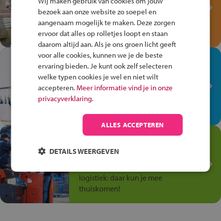
Wij maken gebruik van cookies om jouw
Verkeersspel!
bezoek aan onze website zo soepel en
Speel het Fiets Veilig Verkeersspel
aangenaam mogelijk te maken. Deze zorgen
en win een Cortina-fiets!
ervoor dat alles op rolletjes loopt en staan
daarom altijd aan. Als je ons groen licht geeft
voor alle cookies, kunnen we je de beste
In de winkel ben je op je
ervaring bieden. Je kunt ook zelf selecteren
plek!
welke typen cookies je wel en niet wilt
accepteren.
Meer informatie vind je in onze
Ontdek via het vmbo jouw talent
privacyverklaring.
op de winkelvloer, waar elke dag
anders is!
ALLES ACCEPTEREN
Jouw talent in de
Transport en Logistiek
DETAILS WEERGEVEN
Kies voor vmbo Transport en
logistiek: daar kun je mee
thuiskomen!