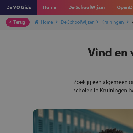
De VO Gids
Home
De SchoolWijzer
OpenD
Terug
Home
De SchoolWijzer
Kruiningen
Vind en 
Zoek jij een algemeen o
scholen in Kruiningen he