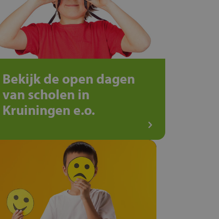
Bekijk de open dagen
van scholen in
Kruiningen e.o.