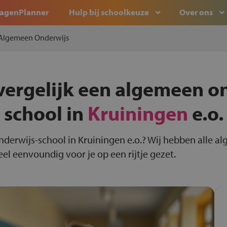
agenPlanner
Hulp bij schoolkeuze
Over ons
Algemeen Onderwijs
vergelijk een algemeen o
school in
Kruiningen
e.o.
nderwijs-school in Kruiningen e.o.? Wij hebben alle a
el eenvoundig voor je op een rijtje gezet.