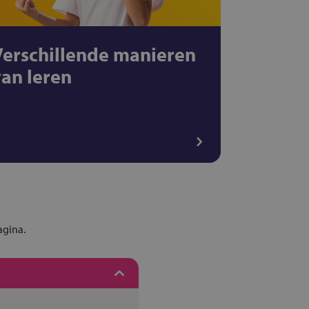
Verschillende manieren
van leren
agina.