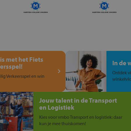
is met het Fiets
In de 
ersspel!
Ontdek vi
ilig Verkeersspel en win
winkelvlo
Jouw talent in de Transport
en Logistiek
Kies voor vmbo Transport en logistiek: daar
kun je mee thuiskomen!