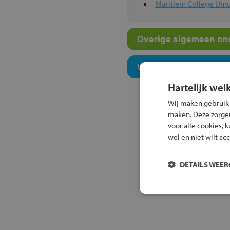
Maritiem College IJm
Overige algemeen ond
Welk niveau past bij j
Hartelijk wel
Wij maken gebruik
maken. Deze zorgen 
voor alle cookies, 
wel en niet wilt ac
DETAILS WEE