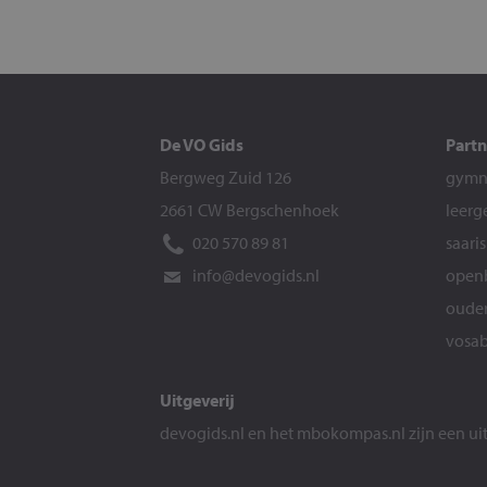
De VO Gids
Partn
Bergweg Zuid 126
gymna
2661 CW Bergschenhoek
leerg
020 570 89 81
saari
info@devogids.nl
openb
ouder
vosab
Uitgeverij
devogids.nl
en het
mbokompas.nl
zijn een u