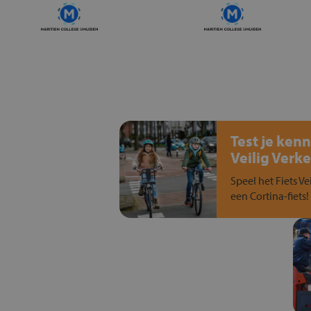
Test je kenn
Veilig Verke
Speel het Fiets Ve
een Cortina-fiets!