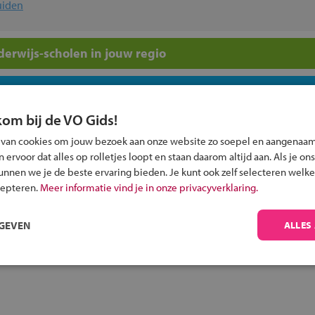
uiden
erwijs-scholen in jouw regio
ou?
kom bij de VO Gids!
 van cookies om jouw bezoek aan onze website zo soepel en aangenaam
ervoor dat alles op rolletjes loopt en staan daarom altijd aan. Als je ons
kunnen we je de beste ervaring bieden. Je kunt ook zelf selecteren welke
cepteren.
Meer informatie vind je in onze privacyverklaring.
Inschrijven?
Alle informatie om je kind aan te melden bij
RGEVEN
ALLES
een middelbare school.