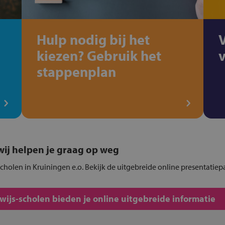
Hulp nodig bij het
kiezen? Gebruik het
stappenplan
, wij helpen je graag op weg
cholen in Kruiningen e.o. Bekijk de uitgebreide online presentatiep
js-scholen bieden je online uitgebreide informatie