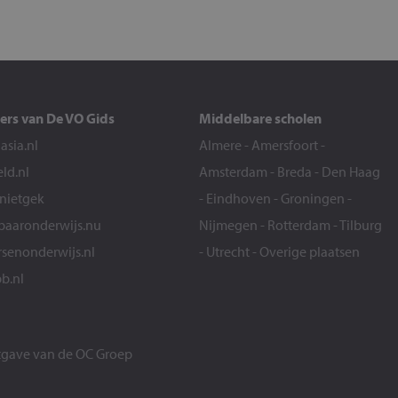
ers van De VO Gids
Middelbare scholen
sia.nl
Almere
-
Amersfoort
-
eld.nl
Amsterdam
-
Breda
-
Den Haag
snietgek
-
Eindhoven
-
Groningen
-
aaronderwijs.nu
Nijmegen
-
Rotterdam
-
Tilburg
senonderwijs.nl
-
Utrecht
-
Overige plaatsen
b.nl
itgave van de
OC Groep