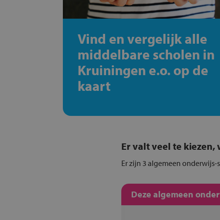
Vind en vergelijk alle
middelbare scholen in
Kruiningen e.o. op de
kaart
Er valt veel te kiezen
Er zijn 3 algemeen onderwijs-s
Deze algemeen onderwi