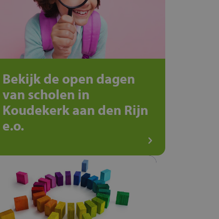
Bekijk de open dagen
van scholen in
Koudekerk aan den Rijn
e.o.