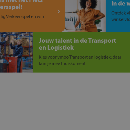
In de 
ersspel!
Ontdek vi
ilig Verkeersspel en win
winkelvlo
Jouw talent in de Transport
en Logistiek
Kies voor vmbo Transport en logistiek: daar
kun je mee thuiskomen!