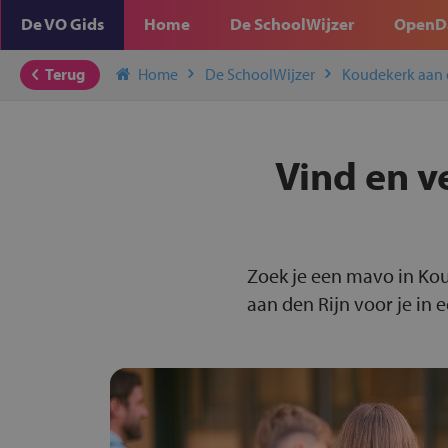
De VO Gids
Home
De SchoolWijzer
OpenD
Terug
Home
De SchoolWijzer
Koudekerk aan 
Vind en v
Zoek je een mavo in Kou
aan den Rijn voor je in 