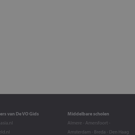
ers van De VO Gids
Middelbare scholen
sia.nl
Almere
-
Amersfoort
-
eld.nl
Amsterdam
-
Breda
-
Den Haag