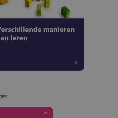
Verschillende manieren
van leren
gina.