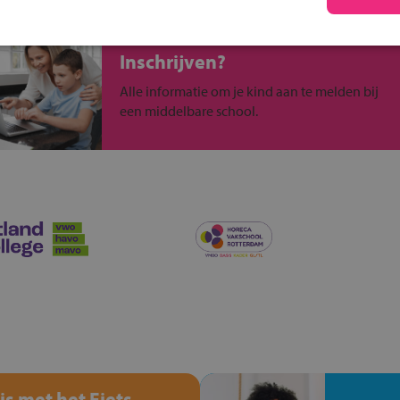
Inschrijven?
Alle informatie om je kind aan te melden bij
een middelbare school.
is met het Fiets