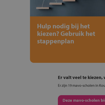
Hulp nodig bij het
kiezen? Gebruik het
stappenplan
Er valt veel te kiezen
Er zijn 19 mavo-scholen in Kou
Deze mavo-scholen bie