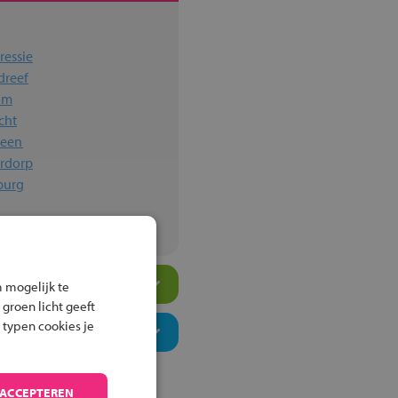
ressie
dreef
im
cht
veen
erdorp
sburg
 mogelijk te
 groen licht geeft
 typen cookies je
 ACCEPTEREN