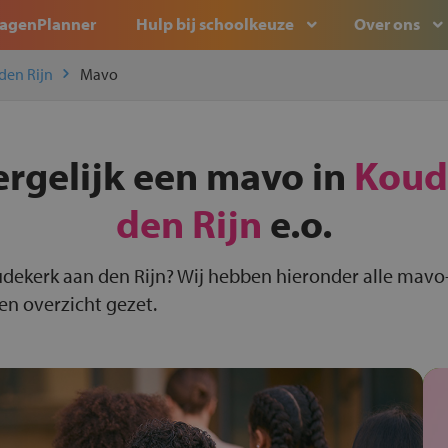
agenPlanner
Hulp bij schoolkeuze
Over ons
den Rijn
Mavo
ergelijk een mavo in
Koud
den Rijn
e.o.
dekerk aan den Rijn? Wij hebben hieronder alle mavo
een overzicht gezet.