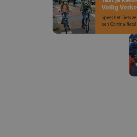
Veilig Verke
Speel het Fiets Ve
een Cortina-fiets!