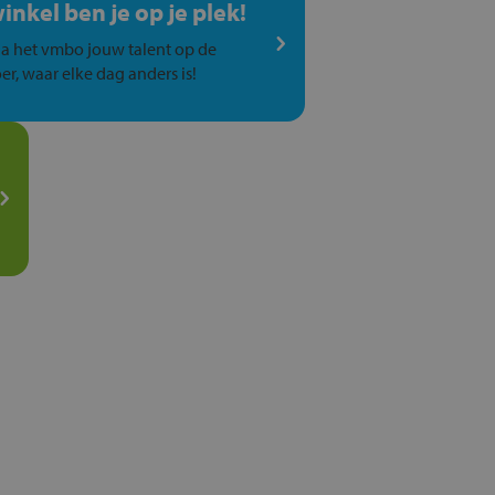
winkel ben je op je plek!
a het vmbo jouw talent op de
er, waar elke dag anders is!