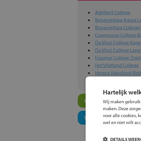
Adelbert College
Bonaventura Agora L
Bonaventura College
Coenecoop College 
Da Vinci College Kage
Da Vinci College La
Erasmus College Zoe
Het Vlietland College
Horeca Vakschool Ro
Hartelijk wel
Overige mavo-scholen
Wij maken gebruik
maken. Deze zorgen 
voor alle cookies, 
Welk onderwijsconcept
wel en niet wilt ac
DETAILS WEE