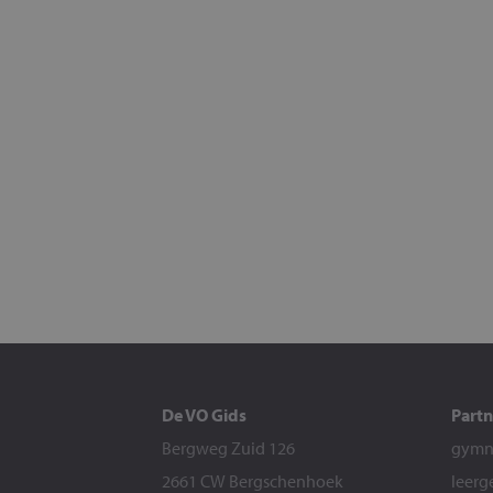
De VO Gids
Partn
Bergweg Zuid 126
gymna
2661 CW Bergschenhoek
leerg