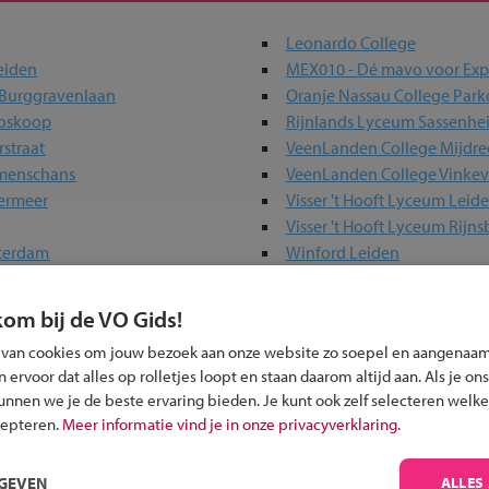
Leonardo College
eiden
MEX010 - Dé mavo voor Exp
 Burggravenlaan
Oranje Nassau College Park
Boskoop
Rijnlands Lyceum Sassenhe
rstraat
VeenLanden College Mijdre
mmenschans
VeenLanden College Vinke
termeer
Visser 't Hooft Lyceum Leid
Visser 't Hooft Lyceum Rijn
tterdam
Winford Leiden
kom bij de VO Gids!
 in jouw regio
 van cookies om jouw bezoek aan onze website zo soepel en aangenaam
ervoor dat alles op rolletjes loopt en staan daarom altijd aan. Als je ons
kunnen we je de beste ervaring bieden. Je kunt ook zelf selecteren welke
 past bij jou?
cepteren.
Meer informatie vind je in onze privacyverklaring.
RGEVEN
ALLES