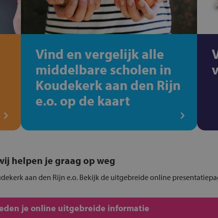
Vind en vergelijk alle
middelbare scholen in
Koudekerk aan den Rijn
e.o. op de kaart
, wij helpen je graag op weg
dekerk aan den Rijn e.o. Bekijk de uitgebreide online presentatiepa
den je online uitgebreide informatie