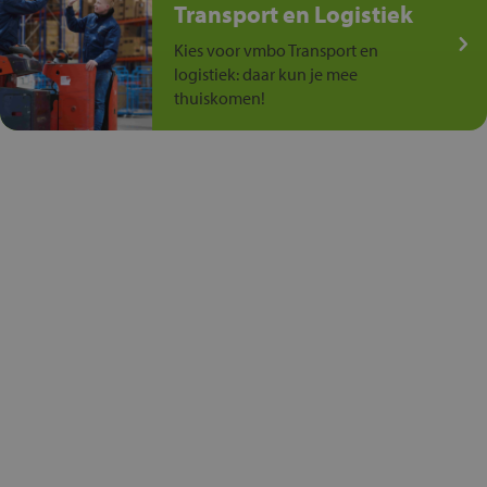
Transport en Logistiek
Kies voor vmbo Transport en
logistiek: daar kun je mee
thuiskomen!