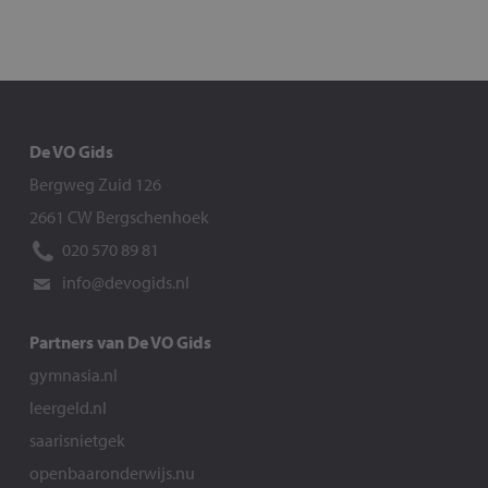
De VO Gids
Bergweg Zuid 126
2661 CW Bergschenhoek
020 570 89 81
info@devogids.nl
Partners van De VO Gids
gymnasia.nl
leergeld.nl
saarisnietgek
openbaaronderwijs.nu