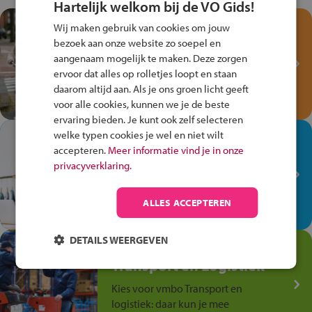
Hartelijk welkom bij de VO Gids!
Test je kennis met het
Wij maken gebruik van cookies om jouw
Fiets Veilig
bezoek aan onze website zo soepel en
Verkeersspel!
aangenaam mogelijk te maken. Deze zorgen
ervoor dat alles op rolletjes loopt en staan
Speel het Fiets Veilig Verkeersspel
daarom altijd aan. Als je ons groen licht geeft
en win een Cortina-fiets!
voor alle cookies, kunnen we je de beste
ervaring bieden. Je kunt ook zelf selecteren
welke typen cookies je wel en niet wilt
In de winkel ben je op je
accepteren.
Meer informatie vind je in onze
plek!
privacyverklaring.
Ontdek via het vmbo jouw talent
op de winkelvloer, waar elke dag
ALLES ACCEPTEREN
anders is!
DETAILS WEERGEVEN
Jouw talent in de
Transport en Logistiek
Kies voor vmbo Transport en
logistiek: daar kun je mee