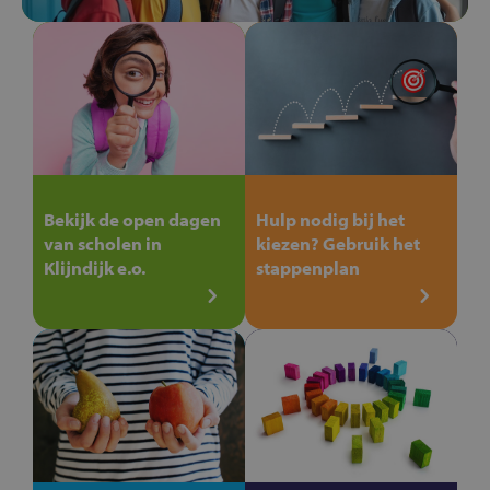
Bekijk de open dagen
Hulp nodig bij het
van scholen in
kiezen? Gebruik het
Klijndijk e.o.
stappenplan