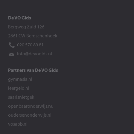
De VO Gids
Bergweg Zuid 126
2661 CW Bergschenhoek
020 570 89 81
info@devogids.nl
Partners van De VO Gids
gymnasia.nl
leergeld.nl
saarisnietgek
openbaaronderwijs.nu
oudersenonderwijs.nl
vosabb.nl