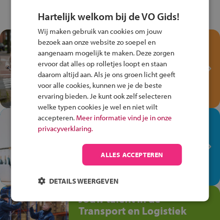
Hartelijk welkom bij de VO Gids!
Wij maken gebruik van cookies om jouw
Test je kennis met het
bezoek aan onze website zo soepel en
Fiets Veilig
aangenaam mogelijk te maken. Deze zorgen
ervoor dat alles op rolletjes loopt en staan
Verkeersspel!
daarom altijd aan. Als je ons groen licht geeft
Speel het Fiets Veilig Verkeersspel
voor alle cookies, kunnen we je de beste
en win een Cortina-fiets!
ervaring bieden. Je kunt ook zelf selecteren
welke typen cookies je wel en niet wilt
accepteren.
Meer informatie vind je in onze
In de winkel ben je op je
privacyverklaring.
plek!
Ontdek via het vmbo jouw talent
ALLES ACCEPTEREN
op de winkelvloer, waar elke dag
anders is!
DETAILS WEERGEVEN
Jouw talent in de
Transport en Logistiek