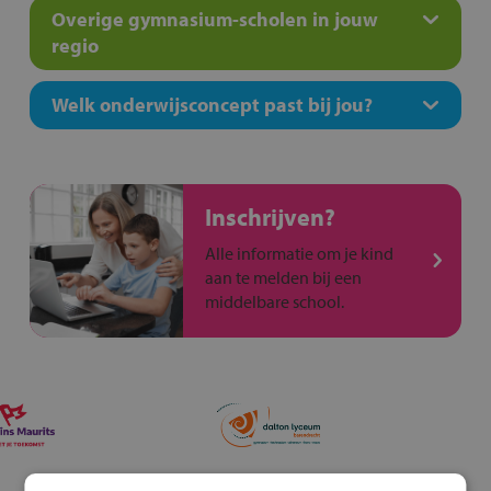
Overige gymnasium-scholen in jouw
regio
Welk onderwijsconcept past bij jou?
Inschrijven?
Alle informatie om je kind
aan te melden bij een
middelbare school.