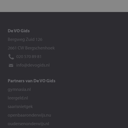
De VO Gids
Bergweg Zuid 126
2661 CW Bergschenhoek
020 570 89 81
info@devogids.nl
Partners van De VO Gids
gymnasia.nl
leergeld.nl
saarisnietgek
openbaaronderwijs.nu
oudersenonderwijs.nl