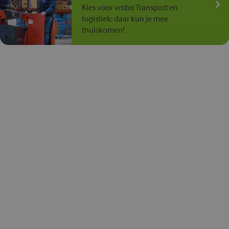
Kies voor vmbo Transport en
logistiek: daar kun je mee
thuiskomen!