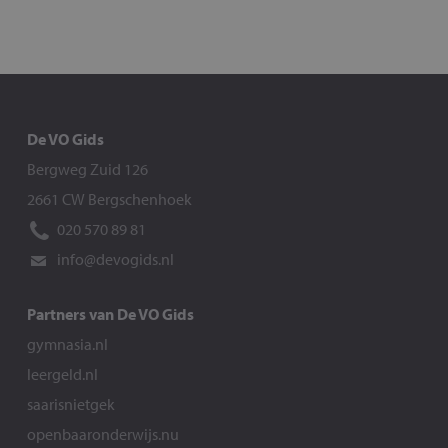
De VO Gids
Bergweg Zuid 126
2661 CW Bergschenhoek
020 570 89 81
info@devogids.nl
Partners van De VO Gids
gymnasia.nl
leergeld.nl
saarisnietgek
openbaaronderwijs.nu