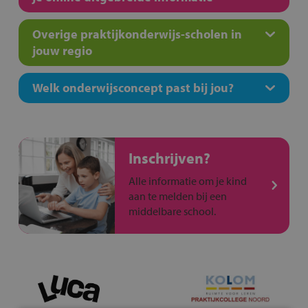
Overige praktijkonderwijs-scholen in
jouw regio
Welk onderwijsconcept past bij jou?
Inschrijven?
Alle informatie om je kind
aan te melden bij een
middelbare school.