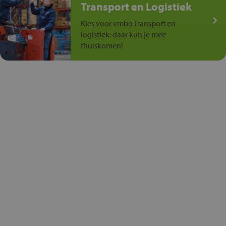
Transport en Logistiek
Kies voor vmbo Transport en
logistiek: daar kun je mee
thuiskomen!