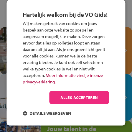
Hartelijk welkom bij de VO Gids!
Wij maken gebruik van cookies om jouw
bezoek aan onze website zo soepel en
Test je kennis met het
aangenaam mogelijk te maken. Deze zorgen
Fiets Veilig
ervoor dat alles op rolletjes loopt en staan
Verkeersspel!
daarom altijd aan. Als je ons groen licht geeft
voor alle cookies, kunnen we je de beste
Speel het Fiets Veilig Verkeersspel
ervaring bieden. Je kunt ook zelf selecteren
en win een Cortina-fiets!
welke typen cookies je wel en niet wilt
accepteren.
Meer informatie vind je in onze
In de winkel ben je op je
privacyverklaring.
plek!
ALLES ACCEPTEREN
Ontdek via het vmbo jouw talent
op de winkelvloer, waar elke dag
anders is!
DETAILS WEERGEVEN
Jouw talent in de