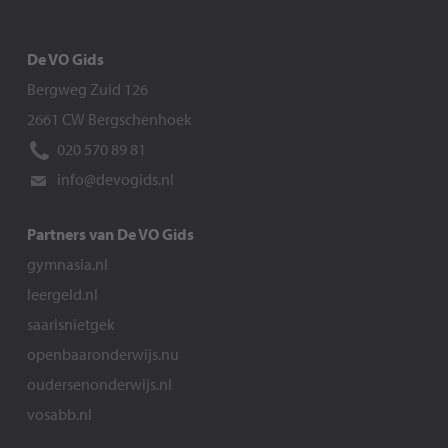
De VO Gids
Bergweg Zuid 126
2661 CW Bergschenhoek
020 570 89 81
info@devogids.nl
Partners van De VO Gids
gymnasia.nl
leergeld.nl
saarisnietgek
openbaaronderwijs.nu
oudersenonderwijs.nl
vosabb.nl