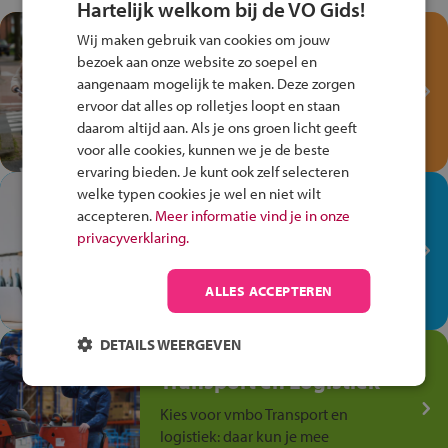
Hartelijk welkom bij de VO Gids!
Test je kennis met het
Wij maken gebruik van cookies om jouw
Fiets Veilig
bezoek aan onze website zo soepel en
Verkeersspel!
aangenaam mogelijk te maken. Deze zorgen
ervoor dat alles op rolletjes loopt en staan
Speel het Fiets Veilig Verkeersspel
daarom altijd aan. Als je ons groen licht geeft
en win een Cortina-fiets!
voor alle cookies, kunnen we je de beste
ervaring bieden. Je kunt ook zelf selecteren
welke typen cookies je wel en niet wilt
In de winkel ben je op je
accepteren.
Meer informatie vind je in onze
plek!
privacyverklaring.
Ontdek via het vmbo jouw talent
op de winkelvloer, waar elke dag
ALLES ACCEPTEREN
anders is!
DETAILS WEERGEVEN
Jouw talent in de
Transport en Logistiek
Kies voor vmbo Transport en
logistiek: daar kun je mee