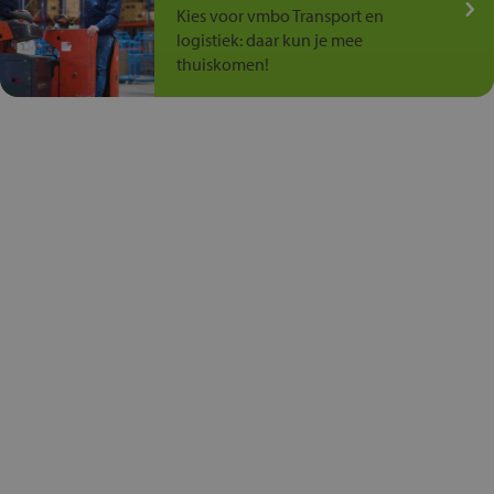
Kies voor vmbo Transport en
logistiek: daar kun je mee
thuiskomen!