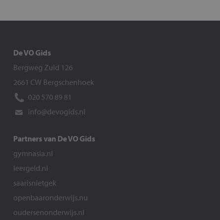
De VO Gids
Bergweg Zuid 126
2661 CW Bergschenhoek
020 570 89 81
info@devogids.nl
Partners van De VO Gids
gymnasia.nl
leergeld.nl
saarisnietgek
openbaaronderwijs.nu
oudersenonderwijs.nl