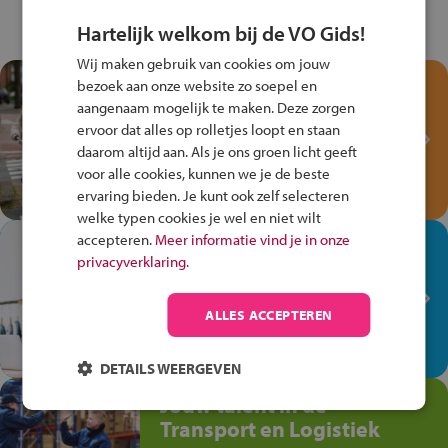
Hartelijk welkom bij de VO Gids!
Wij maken gebruik van cookies om jouw
Test je kennis met het
bezoek aan onze website zo soepel en
Fiets Veilig
aangenaam mogelijk te maken. Deze zorgen
ervoor dat alles op rolletjes loopt en staan
Verkeersspel!
daarom altijd aan. Als je ons groen licht geeft
Speel het Fiets Veilig Verkeersspel
voor alle cookies, kunnen we je de beste
en win een Cortina-fiets!
ervaring bieden. Je kunt ook zelf selecteren
welke typen cookies je wel en niet wilt
accepteren.
Meer informatie vind je in onze
In de winkel ben je op je
privacyverklaring.
plek!
Ontdek via het vmbo jouw talent
ALLES ACCEPTEREN
op de winkelvloer, waar elke dag
anders is!
DETAILS WEERGEVEN
Jouw talent in de
Transport en Logistiek