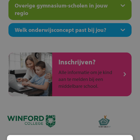
Overige gymnasium-scholen in jouw
regio
Welk onderwijsconcept past bij jou?
Inschrijven?
Alle informatie om je kind
aan te melden bij een
middelbare school.