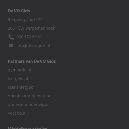
De VO Gids
Bergweg Zuid 126
2661 CW Bergschenhoek
020 570 89 81
info@devogids.nl
Partners van De VO Gids
gymnasia.nl
leergeld.nl
saarisnietgek
openbaaronderwijs.nu
oudersenonderwijs.nl
vosabb.nl
Middelbare scholen