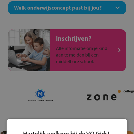
Welk onderwijsconcept past bij jou?
Inschrijven?
Alle informatie om je kind
aan te melden bij een
middelbare school.
Hartelijk welkom bij de VO Gids!