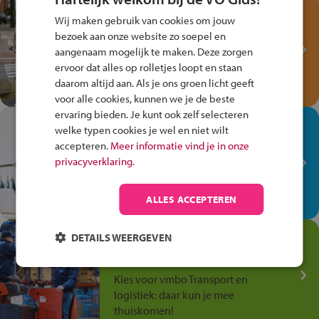
Test je kennis met het
Wij maken gebruik van cookies om jouw
Fiets Veilig
bezoek aan onze website zo soepel en
Verkeersspel!
aangenaam mogelijk te maken. Deze zorgen
ervoor dat alles op rolletjes loopt en staan
Speel het Fiets Veilig Verkeersspel
daarom altijd aan. Als je ons groen licht geeft
en win een Cortina-fiets!
voor alle cookies, kunnen we je de beste
ervaring bieden. Je kunt ook zelf selecteren
In de winkel ben je op je
welke typen cookies je wel en niet wilt
plek!
accepteren.
Meer informatie vind je in onze
privacyverklaring.
Ontdek via het vmbo jouw talent
op de winkelvloer, waar elke dag
anders is!
ALLES ACCEPTEREN
Jouw talent in de
DETAILS WEERGEVEN
Transport en Logistiek
Kies voor vmbo Transport en
logistiek: daar kun je mee
thuiskomen!