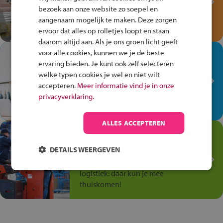
bezoek aan onze website zo soepel en
Speel het Fiets Veilig Verkeersspel
aangenaam mogelijk te maken. Deze zorgen
en win een Cortina-fiets!
ervoor dat alles op rolletjes loopt en staan
daarom altijd aan. Als je ons groen licht geeft
voor alle cookies, kunnen we je de beste
In de winkel ben je op je
ervaring bieden. Je kunt ook zelf selecteren
plek!
welke typen cookies je wel en niet wilt
Ontdek via het vmbo jouw talent
accepteren.
Meer informatie vind je in onze
op de winkelvloer, waar elke dag
privacyverklaring.
anders is!
ALLES ACCEPTEREN
Jouw talent in de
Transport en Logistiek
DETAILS WEERGEVEN
Kies voor vmbo Transport en
logistiek: daar kun je mee
thuiskomen!