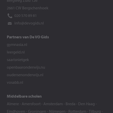
Bergweg Zuid 126
2661 CW Bergschenhoek
020 570 89 81
info@devogids.nl
Partners van De VO Gids
gymnasia.nl
leergeld.nl
saarisnietgek
openbaaronderwijs.nu
oudersenonderwijs.nl
vosabb.nl
Middelbare scholen
Almere
-
Amersfoort
-
Amsterdam
-
Breda
-
Den Haag
-
Eindhoven
-
Groningen
-
Nijmegen
-
Rotterdam
-
Tilburg
-