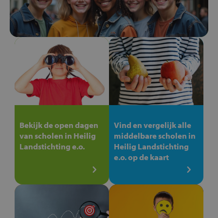
Bekijk de open dagen
Vind en vergelijk alle
van scholen in Heilig
middelbare scholen in
Landstichting e.o.
Heilig Landstichting
e.o. op de kaart