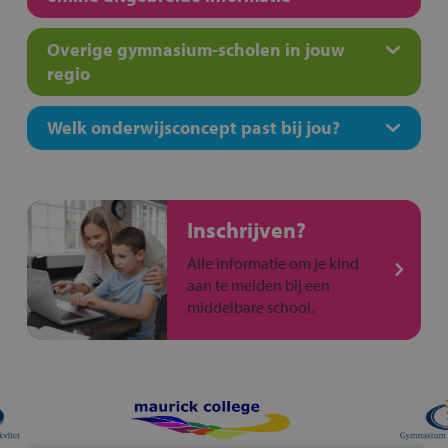
Overige gymnasium-scholen in jouw
regio
Welk onderwijsconcept past bij jou?
Inschrijven?
Alle informatie om je kind
aan te melden bij een
middelbare school.