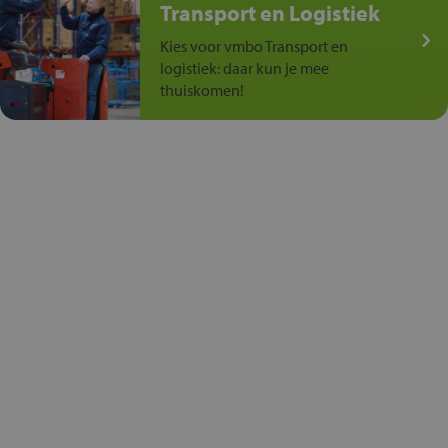
Transport en Logistiek
Kies voor vmbo Transport en
logistiek: daar kun je mee
thuiskomen!