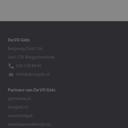
De VO Gids
Bergweg Zuid 126
2661 CW Bergschenhoek
020 570 89 81
info@devogids.nl
Partners van De VO Gids
gymnasia.nl
leergeld.nl
saarisnietgek
openbaaronderwijs.nu