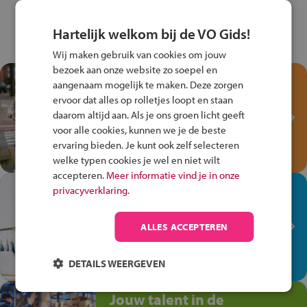
Hartelijk welkom bij de VO Gids!
Wij maken gebruik van cookies om jouw
bezoek aan onze website zo soepel en
Test je kennis met het
aangenaam mogelijk te maken. Deze zorgen
Fiets Veilig
ervoor dat alles op rolletjes loopt en staan
Verkeersspel!
daarom altijd aan. Als je ons groen licht geeft
voor alle cookies, kunnen we je de beste
Speel het Fiets Veilig Verkeersspel
ervaring bieden. Je kunt ook zelf selecteren
en win een Cortina-fiets!
welke typen cookies je wel en niet wilt
accepteren.
Meer informatie vind je in onze
In de winkel ben je op je
privacyverklaring.
plek!
ALLES ACCEPTEREN
Ontdek via het vmbo jouw talent
op de winkelvloer, waar elke dag
anders is!
DETAILS WEERGEVEN
Jouw talent in de