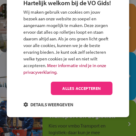
Hartelijk welkom bij de VO Gids!
Test je kennis met het
Wij maken gebruik van cookies om jouw
Fiets Veilig
bezoek aan onze website zo soepel en
Verkeersspel!
aangenaam mogelijk te maken. Deze zorgen
ervoor dat alles op rolletjes loopt en staan
Speel het Fiets Veilig Verkeersspel
daarom altijd aan. Als je ons groen licht geeft
en win een Cortina-fiets!
voor alle cookies, kunnen we je de beste
ervaring bieden. Je kunt ook zelf selecteren
welke typen cookies je wel en niet wilt
In de winkel ben je op je
accepteren.
Meer informatie vind je in onze
plek!
privacyverklaring.
Ontdek via het vmbo jouw talent
op de winkelvloer, waar elke dag
ALLES ACCEPTEREN
anders is!
DETAILS WEERGEVEN
Jouw talent in de
Transport en Logistiek
Kies voor vmbo Transport en
logistiek: daar kun je mee