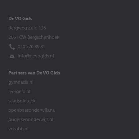
De VO Gids
Bergweg Zuid 126
2661 CW Bergschenhoek
020 570 89 81
info@devogids.nl
Partners van De VO Gids
gymnasia.nl
leergeld.nl
saarisnietgek
openbaaronderwijs.nu
oudersenonderwijs.nl
vosabb.nl