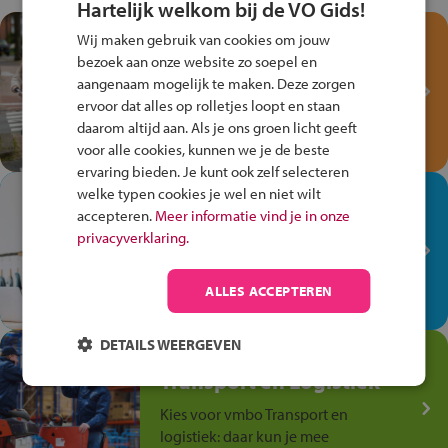
Hartelijk welkom bij de VO Gids!
Test je kennis met het
Wij maken gebruik van cookies om jouw
Fiets Veilig
bezoek aan onze website zo soepel en
Verkeersspel!
aangenaam mogelijk te maken. Deze zorgen
ervoor dat alles op rolletjes loopt en staan
Speel het Fiets Veilig Verkeersspel
daarom altijd aan. Als je ons groen licht geeft
en win een Cortina-fiets!
voor alle cookies, kunnen we je de beste
ervaring bieden. Je kunt ook zelf selecteren
welke typen cookies je wel en niet wilt
In de winkel ben je op je
accepteren.
Meer informatie vind je in onze
plek!
privacyverklaring.
Ontdek via het vmbo jouw talent
op de winkelvloer, waar elke dag
ALLES ACCEPTEREN
anders is!
DETAILS WEERGEVEN
Jouw talent in de
Transport en Logistiek
Kies voor vmbo Transport en
logistiek: daar kun je mee