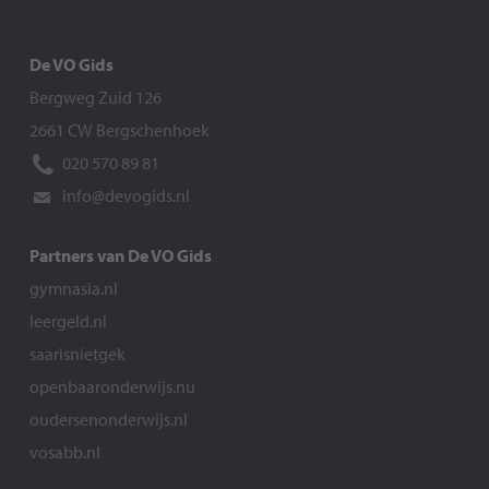
De VO Gids
Bergweg Zuid 126
2661 CW Bergschenhoek
020 570 89 81
info@devogids.nl
Partners van De VO Gids
gymnasia.nl
leergeld.nl
saarisnietgek
openbaaronderwijs.nu
oudersenonderwijs.nl
vosabb.nl