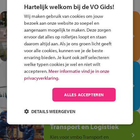
Hartelijk welkom bij de VO Gids!
Wij maken gebruik van cookies om jouw
Test je kennis met het
bezoek aan onze website zo soepel en
Fiets Veilig
aangenaam mogelijk te maken. Deze zorgen
Verkeersspel!
ervoor dat alles op rolletjes loopt en staan
daarom altijd aan. Als je ons groen licht geeft
Speel het Fiets Veilig Verkeersspel
voor alle cookies, kunnen we je de beste
en win een Cortina-fiets!
ervaring bieden. Je kunt ook zelf selecteren
welke typen cookies je wel en niet wilt
In de winkel ben je op je
accepteren.
Meer informatie vind je in onze
plek!
privacyverklaring.
Ontdek via het vmbo jouw talent
op de winkelvloer, waar elke dag
ALLES ACCEPTEREN
anders is!
DETAILS WEERGEVEN
Jouw talent in de
Transport en Logistiek
Kies voor vmbo Transport en