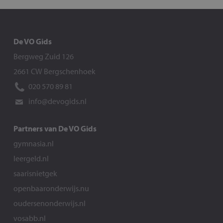
De VO Gids
Bergweg Zuid 126
2661 CW Bergschenhoek
020 570 89 81
info@devogids.nl
Partners van De VO Gids
gymnasia.nl
leergeld.nl
saarisnietgek
openbaaronderwijs.nu
oudersenonderwijs.nl
vosabb.nl