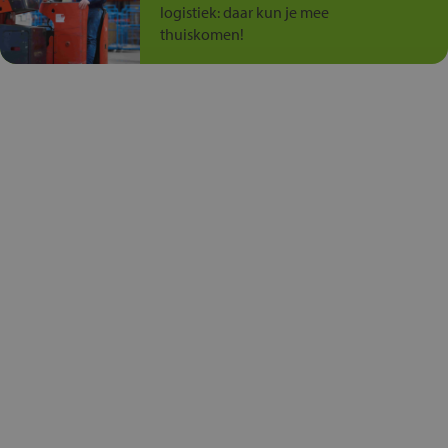
logistiek: daar kun je mee
thuiskomen!