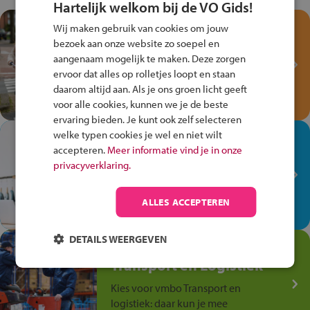
Hartelijk welkom bij de VO Gids!
Test je kennis met het
Wij maken gebruik van cookies om jouw
Fiets Veilig
bezoek aan onze website zo soepel en
aangenaam mogelijk te maken. Deze zorgen
Verkeersspel!
ervoor dat alles op rolletjes loopt en staan
Speel het Fiets Veilig Verkeersspel
daarom altijd aan. Als je ons groen licht geeft
en win een Cortina-fiets!
voor alle cookies, kunnen we je de beste
ervaring bieden. Je kunt ook zelf selecteren
welke typen cookies je wel en niet wilt
In de winkel ben je op je
accepteren.
Meer informatie vind je in onze
plek!
privacyverklaring.
Ontdek via het vmbo jouw talent
op de winkelvloer, waar elke dag
ALLES ACCEPTEREN
anders is!
DETAILS WEERGEVEN
Jouw talent in de
Transport en Logistiek
Kies voor vmbo Transport en
logistiek: daar kun je mee