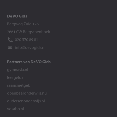
De VO Gids
Bergweg Zuid 126
2661 CW Bergschenhoek
020 570 89 81
info@devogids.nl
Partners van De VO Gids
gymnasia.nl
leergeld.nl
saarisnietgek
openbaaronderwijs.nu
oudersenonderwijs.nl
vosabb.nl