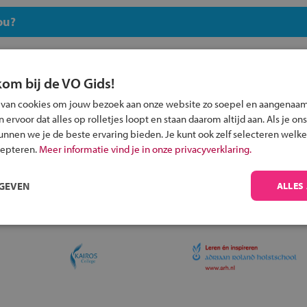
ou?
kom bij de VO Gids!
 van cookies om jouw bezoek aan onze website zo soepel en aangenaam
Inschrijven?
ervoor dat alles op rolletjes loopt en staan daarom altijd aan. Als je ons
kunnen we je de beste ervaring bieden. Je kunt ook zelf selecteren welke
Alle informatie om je kind aan te melden bij
cepteren.
Meer informatie vind je in onze privacyverklaring.
een middelbare school.
RGEVEN
ALLES