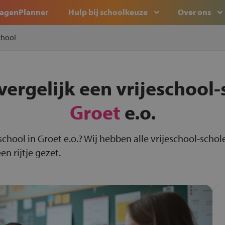
agenPlanner
Hulp bij schoolkeuze
Over ons
chool
vergelijk een vrijeschool-
Groet
e.o.
-school in Groet e.o.? Wij hebben alle vrijeschool-schol
n rijtje gezet.