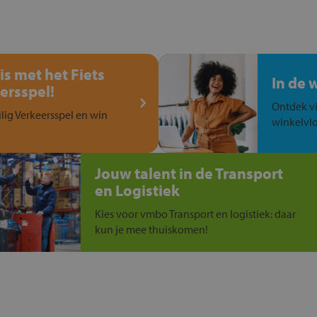
is met het Fiets
In de 
ersspel!
Ontdek vi
ilig Verkeersspel en win
winkelvlo
Jouw talent in de Transport
en Logistiek
Kies voor vmbo Transport en logistiek: daar
kun je mee thuiskomen!