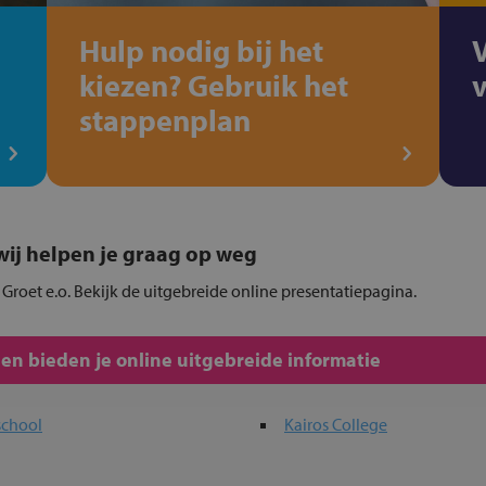
Hulp nodig bij het
kiezen? Gebruik het
stappenplan
, wij helpen je graag op weg
n Groet e.o. Bekijk de uitgebreide online presentatiepagina.
len bieden je online uitgebreide informatie
school
Kairos College