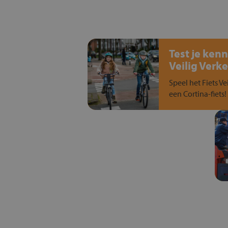
Test je kenn
Veilig Verke
Speel het Fiets Ve
een Cortina-fiets!