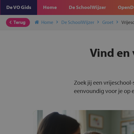
De VO Gids
Home
De SchoolWijzer
OpenD
Terug
Home
De SchoolWijzer
Groet
Vrijes
Vind en 
Zoek jij een vrijeschool
eenvoundig voor je op ee