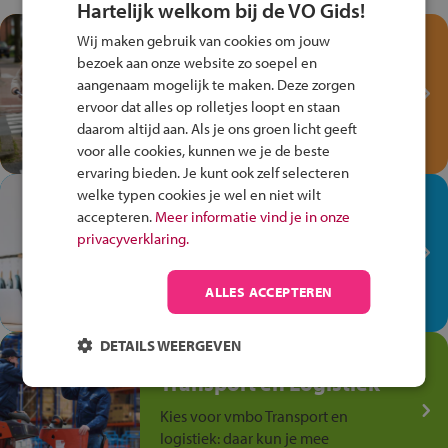
Hartelijk welkom bij de VO Gids!
Test je kennis met het
Wij maken gebruik van cookies om jouw
Fiets Veilig
bezoek aan onze website zo soepel en
aangenaam mogelijk te maken. Deze zorgen
Verkeersspel!
ervoor dat alles op rolletjes loopt en staan
Speel het Fiets Veilig Verkeersspel
daarom altijd aan. Als je ons groen licht geeft
en win een Cortina-fiets!
voor alle cookies, kunnen we je de beste
ervaring bieden. Je kunt ook zelf selecteren
welke typen cookies je wel en niet wilt
In de winkel ben je op je
accepteren.
Meer informatie vind je in onze
plek!
privacyverklaring.
Ontdek via het vmbo jouw talent
op de winkelvloer, waar elke dag
ALLES ACCEPTEREN
anders is!
DETAILS WEERGEVEN
Jouw talent in de
Transport en Logistiek
Kies voor vmbo Transport en
logistiek: daar kun je mee