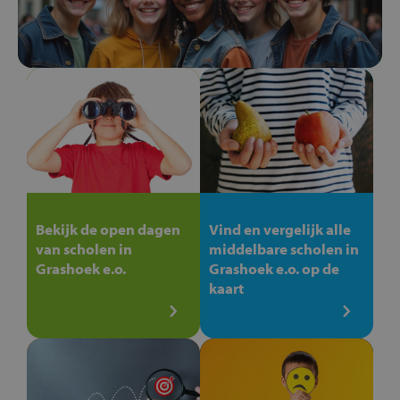
Bekijk de open dagen
Vind en vergelijk alle
van scholen in
middelbare scholen in
Grashoek e.o.
Grashoek e.o. op de
kaart