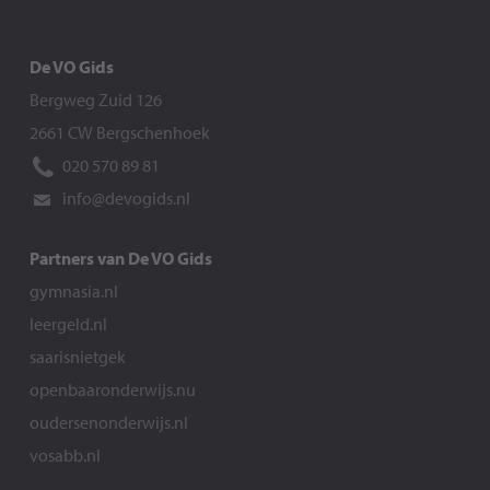
De VO Gids
Bergweg Zuid 126
2661 CW Bergschenhoek
020 570 89 81
info@devogids.nl
Partners van De VO Gids
gymnasia.nl
leergeld.nl
saarisnietgek
openbaaronderwijs.nu
oudersenonderwijs.nl
vosabb.nl