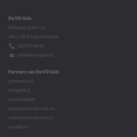
De VO Gids
Bergweg Zuid 126
2661 CW Bergschenhoek
020 570 89 81
info@devogids.nl
Partners van De VO Gids
gymnasia.nl
leergeld.nl
saarisnietgek
openbaaronderwijs.nu
oudersenonderwijs.nl
vosabb.nl