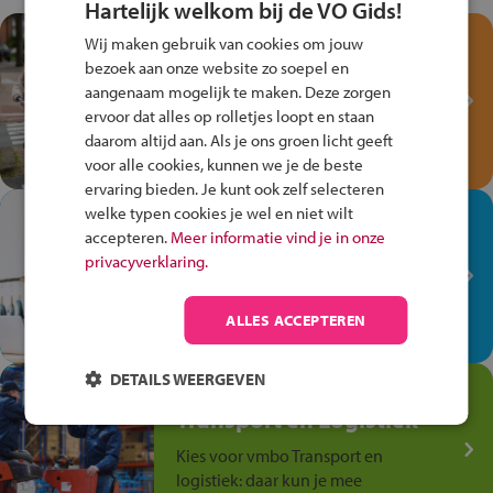
Hartelijk welkom bij de VO Gids!
Test je kennis met het
Wij maken gebruik van cookies om jouw
Fiets Veilig
bezoek aan onze website zo soepel en
Verkeersspel!
aangenaam mogelijk te maken. Deze zorgen
ervoor dat alles op rolletjes loopt en staan
Speel het Fiets Veilig Verkeersspel
daarom altijd aan. Als je ons groen licht geeft
en win een Cortina-fiets!
voor alle cookies, kunnen we je de beste
ervaring bieden. Je kunt ook zelf selecteren
welke typen cookies je wel en niet wilt
In de winkel ben je op je
accepteren.
Meer informatie vind je in onze
plek!
privacyverklaring.
Ontdek via het vmbo jouw talent
op de winkelvloer, waar elke dag
ALLES ACCEPTEREN
anders is!
DETAILS WEERGEVEN
Jouw talent in de
Transport en Logistiek
Kies voor vmbo Transport en
logistiek: daar kun je mee