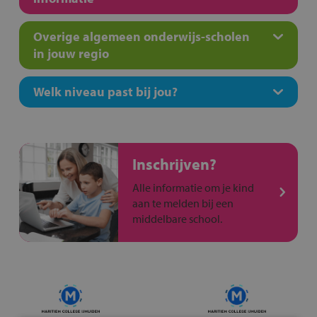
Overige algemeen onderwijs-scholen
in jouw regio
Welk niveau past bij jou?
Inschrijven?
Alle informatie om je kind
aan te melden bij een
middelbare school.