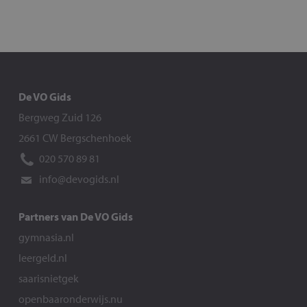
De VO Gids
Bergweg Zuid 126
2661 CW Bergschenhoek
020 570 89 81
info@devogids.nl
Partners van De VO Gids
gymnasia.nl
leergeld.nl
saarisnietgek
openbaaronderwijs.nu