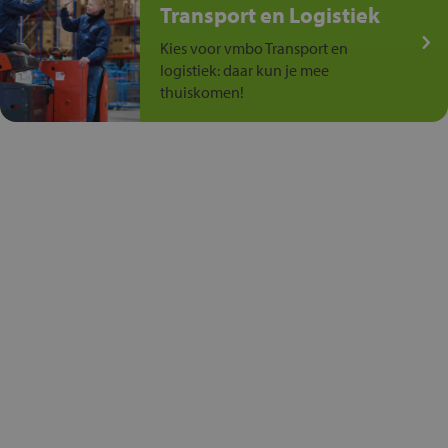
Transport en Logistiek
Kies voor vmbo Transport en
logistiek: daar kun je mee
thuiskomen!