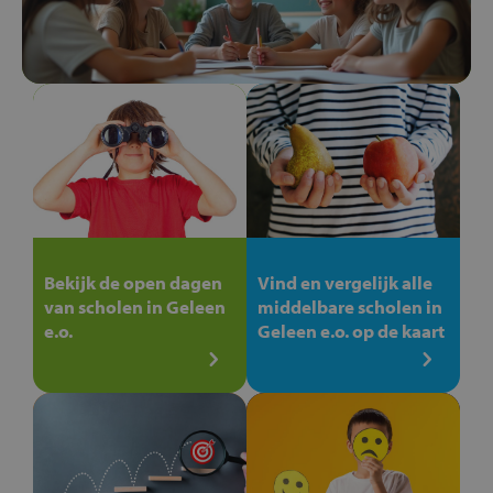
Bekijk de open dagen
Vind en vergelijk alle
van scholen in Geleen
middelbare scholen in
e.o.
Geleen e.o. op de kaart