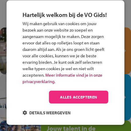
Hartelijk welkom bij de VO Gids!
Wij maken gebruik van cookies om jouw
bezoek aan onze website zo soepel en
Test je kennis met het
aangenaam mogelijk te maken. Deze zorgen
Fiets Veilig
ervoor dat alles op rolletjes loopt en staan
Verkeersspel!
daarom altijd aan. Als je ons groen licht geeft
voor alle cookies, kunnen we je de beste
Speel het Fiets Veilig Verkeersspel
ervaring bieden. Je kunt ook zelf selecteren
en win een Cortina-fiets!
welke typen cookies je wel en niet wilt
accepteren.
Meer informatie vind je in onze
In de winkel ben je op je
privacyverklaring.
plek!
ALLES ACCEPTEREN
Ontdek via het vmbo jouw talent
op de winkelvloer, waar elke dag
anders is!
DETAILS WEERGEVEN
Jouw talent in de