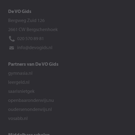
De VO Gids
Bergweg Zuid 126
2661 CW Bergschenhoek
020 570 89 81
info@devogids.nl
Partners van De VO Gids
gymnasia.nl
leergeld.nl
saarisnietgek
openbaaronderwijs.nu
oudersenonderwijs.nl
vosabb.nl
Middelbare scholen