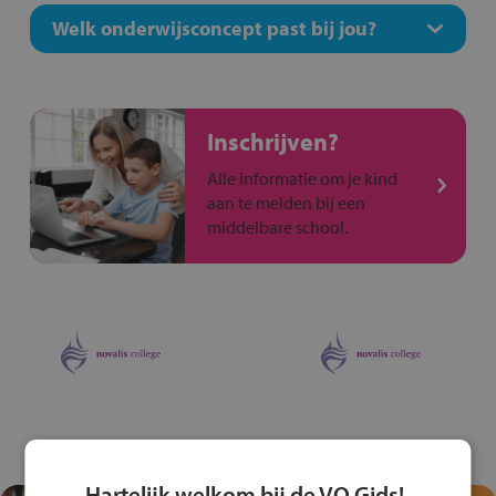
Welk onderwijsconcept past bij jou?
Inschrijven?
Alle informatie om je kind
aan te melden bij een
middelbare school.
Hartelijk welkom bij de VO Gids!