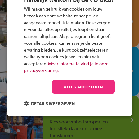
Test je kennis met het
Wij maken gebruik van cookies om jouw
Fiets Veilig
bezoek aan onze website zo soepel en
Verkeersspel!
aangenaam mogelijk te maken. Deze zorgen
ervoor dat alles op rolletjes loopt en staan
Speel het Fiets Veilig Verkeersspel
daarom altijd aan. Als je ons groen licht geeft
en win een Cortina-fiets!
voor alle cookies, kunnen we je de beste
ervaring bieden. Je kunt ook zelf selecteren
In de winkel ben je op je
welke typen cookies je wel en niet wilt
plek!
accepteren.
Meer informatie vind je in onze
privacyverklaring.
Ontdek via het vmbo jouw talent
op de winkelvloer, waar elke dag
anders is!
ALLES ACCEPTEREN
Jouw talent in de
DETAILS WEERGEVEN
Transport en Logistiek
Kies voor vmbo Transport en
logistiek: daar kun je mee
thuiskomen!