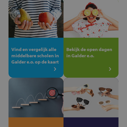
Vind en vergelijk alle
Bekijk de open dagen
middelbare scholen in
in Galder e.o.
Galder e.o. op de kaart