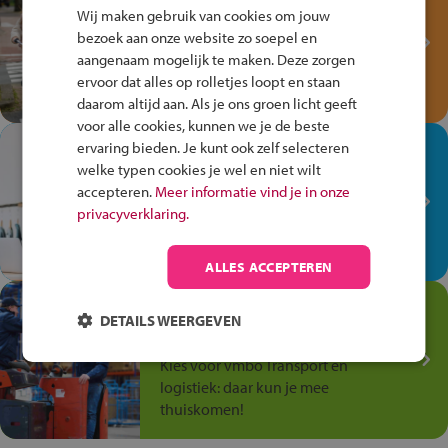
Fiets Veilig
Wij maken gebruik van cookies om jouw
Verkeersspel!
bezoek aan onze website zo soepel en
aangenaam mogelijk te maken. Deze zorgen
Speel het Fiets Veilig Verkeersspel
ervoor dat alles op rolletjes loopt en staan
en win een Cortina-fiets!
daarom altijd aan. Als je ons groen licht geeft
voor alle cookies, kunnen we je de beste
In de winkel ben je op je
ervaring bieden. Je kunt ook zelf selecteren
welke typen cookies je wel en niet wilt
plek!
accepteren.
Meer informatie vind je in onze
Ontdek via het vmbo jouw talent
privacyverklaring.
op de winkelvloer, waar elke dag
anders is!
ALLES ACCEPTEREN
Jouw talent in de
DETAILS WEERGEVEN
Transport en Logistiek
Kies voor vmbo Transport en
logistiek: daar kun je mee
thuiskomen!