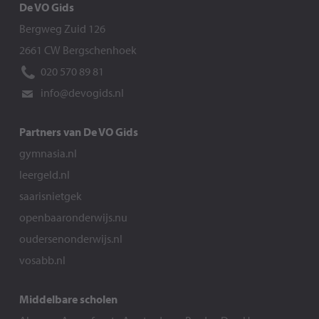
De VO Gids
Bergweg Zuid 126
2661 CW Bergschenhoek
020 570 89 81
info@devogids.nl
Partners van De VO Gids
gymnasia.nl
leergeld.nl
saarisnietgek
openbaaronderwijs.nu
oudersenonderwijs.nl
vosabb.nl
Middelbare scholen