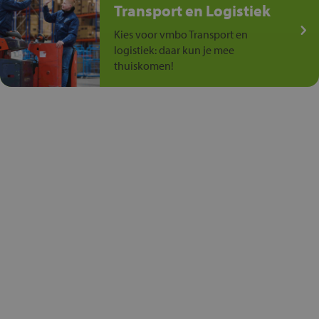
Transport en Logistiek
Kies voor vmbo Transport en
logistiek: daar kun je mee
thuiskomen!