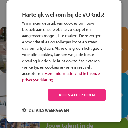
Hartelijk welkom bij de VO Gids!
Wij maken gebruik van cookies om jouw
bezoek aan onze website zo soepel en
Test je kennis met het
aangenaam mogelijk te maken. Deze zorgen
Fiets Veilig
ervoor dat alles op rolletjes loopt en staan
Verkeersspel!
daarom altijd aan. Als je ons groen licht geeft
voor alle cookies, kunnen we je de beste
Speel het Fiets Veilig Verkeersspel
ervaring bieden. Je kunt ook zelf selecteren
en win een Cortina-fiets!
welke typen cookies je wel en niet wilt
accepteren.
Meer informatie vind je in onze
In de winkel ben je op je
privacyverklaring.
plek!
ALLES ACCEPTEREN
Ontdek via het vmbo jouw talent
op de winkelvloer, waar elke dag
anders is!
DETAILS WEERGEVEN
Jouw talent in de