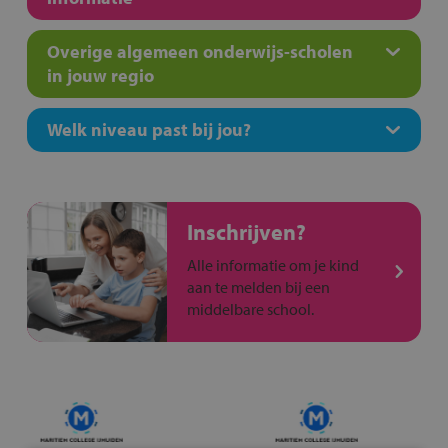
Overige algemeen onderwijs-scholen
in jouw regio
Welk niveau past bij jou?
Inschrijven?
Alle informatie om je kind
aan te melden bij een
middelbare school.