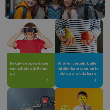
Bekijk de open dagen
Vind en vergelijk alle
van scholen in Exloo
middelbare scholen in
e.o.
Exloo e.o. op de kaart