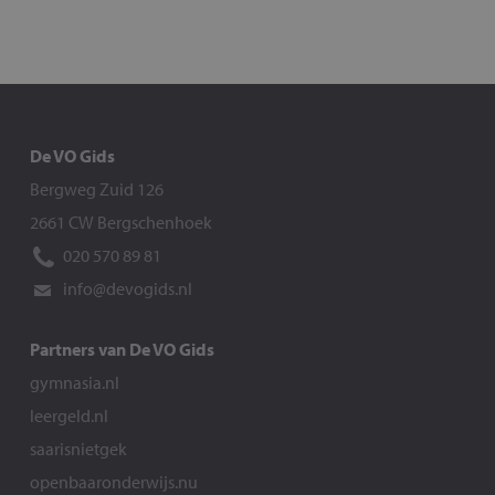
De VO Gids
Bergweg Zuid 126
2661 CW Bergschenhoek
020 570 89 81
info@devogids.nl
Partners van De VO Gids
gymnasia.nl
leergeld.nl
saarisnietgek
openbaaronderwijs.nu