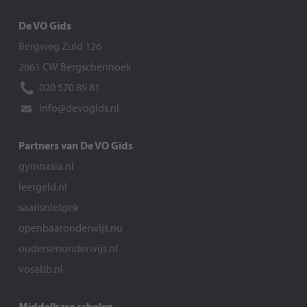
De VO Gids
Bergweg Zuid 126
2661 CW Bergschenhoek
020 570 89 81
info@devogids.nl
Partners van De VO Gids
gymnasia.nl
leergeld.nl
saarisnietgek
openbaaronderwijs.nu
oudersenonderwijs.nl
vosabb.nl
Middelbare scholen