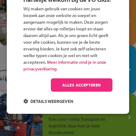
Test je kennis met het
Wij maken gebruik van cookies om jouw
Fiets Veilig
bezoek aan onze website zo soepel en
Verkeersspel!
aangenaam mogelijk te maken. Deze zorgen
ervoor dat alles op rolletjes loopt en staan
Speel het Fiets Veilig Verkeersspel
daarom altijd aan. Als je ons groen licht geeft
en win een Cortina-fiets!
voor alle cookies, kunnen we je de beste
ervaring bieden. Je kunt ook zelf selecteren
In de winkel ben je op je
welke typen cookies je wel en niet wilt
plek!
accepteren.
Meer informatie vind je in onze
privacyverklaring.
Ontdek via het vmbo jouw talent
op de winkelvloer, waar elke dag
anders is!
ALLES ACCEPTEREN
Jouw talent in de
DETAILS WEERGEVEN
Transport en Logistiek
Kies voor vmbo Transport en
logistiek: daar kun je mee
thuiskomen!