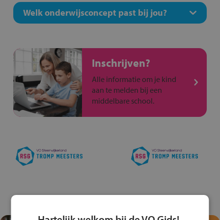
Welk onderwijsconcept past bij jou?
Inschrijven?
Alle informatie om je kind
aan te melden bij een
middelbare school.
Hartelijk welkom bij de VO Gids!