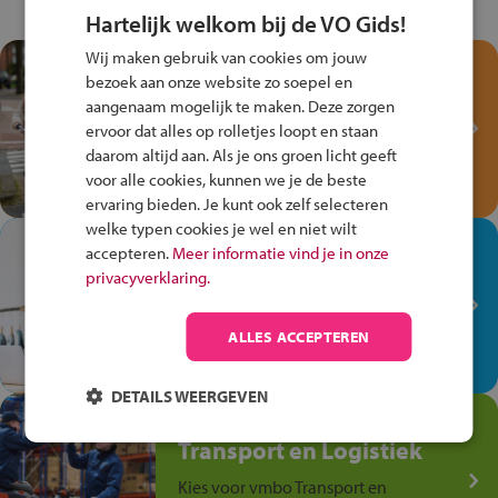
Hartelijk welkom bij de VO Gids!
Wij maken gebruik van cookies om jouw
Test je kennis met het
bezoek aan onze website zo soepel en
Fiets Veilig
aangenaam mogelijk te maken. Deze zorgen
Verkeersspel!
ervoor dat alles op rolletjes loopt en staan
daarom altijd aan. Als je ons groen licht geeft
Speel het Fiets Veilig Verkeersspel
voor alle cookies, kunnen we je de beste
en win een Cortina-fiets!
ervaring bieden. Je kunt ook zelf selecteren
welke typen cookies je wel en niet wilt
In de winkel ben je op je
accepteren.
Meer informatie vind je in onze
plek!
privacyverklaring.
Ontdek via het vmbo jouw talent
op de winkelvloer, waar elke dag
ALLES ACCEPTEREN
anders is!
DETAILS WEERGEVEN
Jouw talent in de
Transport en Logistiek
Kies voor vmbo Transport en