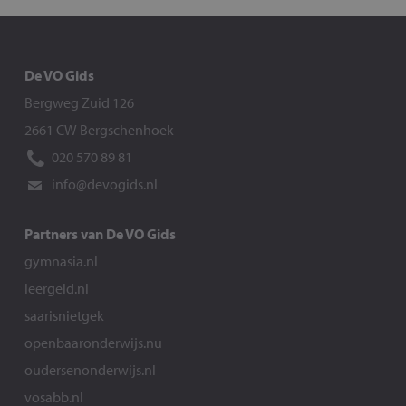
De VO Gids
Bergweg Zuid 126
2661 CW Bergschenhoek
020 570 89 81
info@devogids.nl
Partners van De VO Gids
gymnasia.nl
leergeld.nl
saarisnietgek
openbaaronderwijs.nu
oudersenonderwijs.nl
vosabb.nl