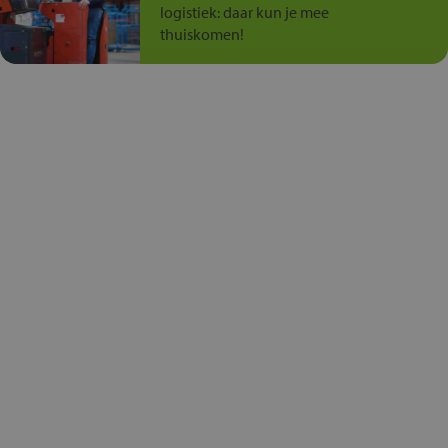
logistiek: daar kun je mee
thuiskomen!