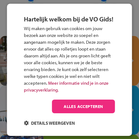
Hartelijk welkom bij de VO Gids!
Wij maken gebruik van cookies om jouw
bezoek aan onze website zo soepel en
aangenaam mogelijk te maken. Deze zorgen
Test je kennis met het
ervoor dat alles op rolletjes loopt en staan
Fiets Veilig
daarom altijd aan. Als je ons groen licht geeft
Verkeersspel!
voor alle cookies, kunnen we je de beste
ervaring bieden. Je kunt ook zelf selecteren
Speel het Fiets Veilig Verkeersspel
welke typen cookies je wel en niet wilt
en win een Cortina-fiets!
accepteren.
Meer informatie vind je in onze
privacyverklaring.
In de winkel ben je op je
plek!
ALLES ACCEPTEREN
Ontdek via het vmbo jouw talent
op de winkelvloer, waar elke dag
DETAILS WEERGEVEN
anders is!