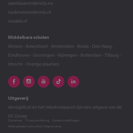
openbaaronderwijs.nu
oudersenonderwijs.nl
vosabb.nl
Middelbare scholen
Almere
-
Amersfoort
-
Amsterdam
-
Breda
-
Den Haag
-
Eindhoven
-
Groningen
-
Nijmegen
-
Rotterdam
-
Tilburg
-
Utrecht
-
Overige plaatsen
Uitgeverij
devogids.nl
en het
mbokompas.nl
zijn een uitgave van de
OC Groep
Disclaimer
Privacyverklaring
Cookie-instellingen
Webrealisatie
Julius Smit
|
Maeve Levie