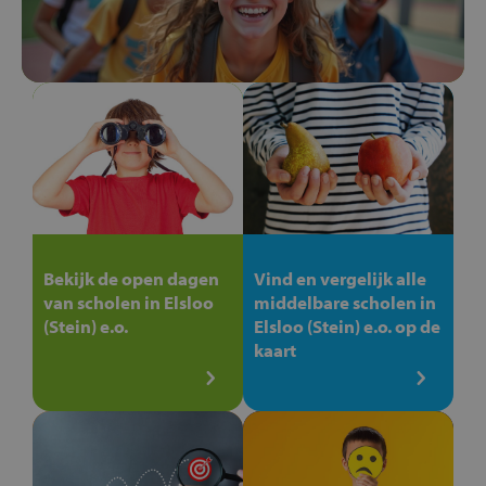
Bekijk de open dagen
Vind en vergelijk alle
van scholen in Elsloo
middelbare scholen in
(Stein) e.o.
Elsloo (Stein) e.o. op de
kaart