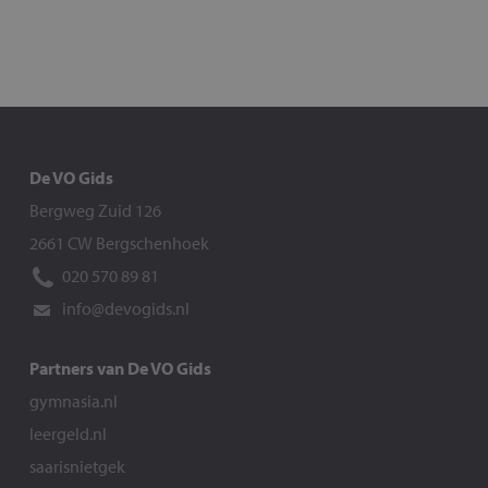
De VO Gids
Bergweg Zuid 126
2661 CW Bergschenhoek
020 570 89 81
info@devogids.nl
Partners van De VO Gids
gymnasia.nl
leergeld.nl
saarisnietgek