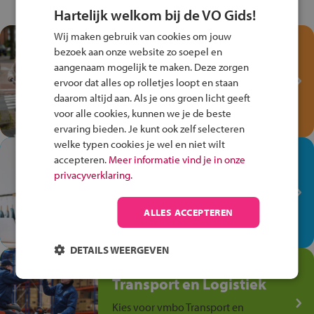
Hartelijk welkom bij de VO Gids!
Wij maken gebruik van cookies om jouw
Test je kennis met het
bezoek aan onze website zo soepel en
Fiets Veilig
aangenaam mogelijk te maken. Deze zorgen
Verkeersspel!
ervoor dat alles op rolletjes loopt en staan
daarom altijd aan. Als je ons groen licht geeft
Speel het Fiets Veilig Verkeersspel
voor alle cookies, kunnen we je de beste
en win een Cortina-fiets!
ervaring bieden. Je kunt ook zelf selecteren
welke typen cookies je wel en niet wilt
In de winkel ben je op je
accepteren.
Meer informatie vind je in onze
plek!
privacyverklaring.
Ontdek via het vmbo jouw talent
op de winkelvloer, waar elke dag
ALLES ACCEPTEREN
anders is!
DETAILS WEERGEVEN
Jouw talent in de
Transport en Logistiek
Kies voor vmbo Transport en