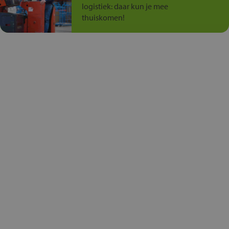
logistiek: daar kun je mee
thuiskomen!