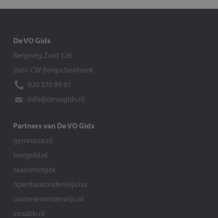
De VO Gids
Bergweg Zuid 126
2661 CW Bergschenhoek
020 570 89 81
info@devogids.nl
Partners van De VO Gids
gymnasia.nl
leergeld.nl
saarisnietgek
openbaaronderwijs.nu
oudersenonderwijs.nl
vosabb.nl