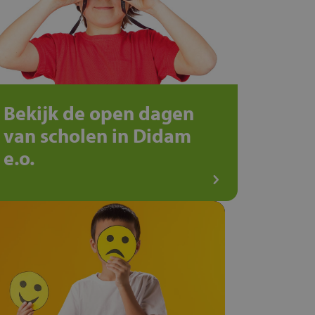
Bekijk de open dagen
van scholen in Didam
e.o.