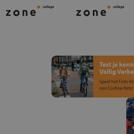
Test je kenn
Veilig Verke
Speel het Fiets Ve
een Cortina-fiets!