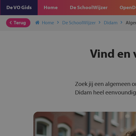
De VO Gids
Home
De SchoolWijzer
OpenD
Terug
Home
De SchoolWijzer
Didam
Alge
Vind en 
Zoek jij een algemeen o
Didam heel eenvoundig v