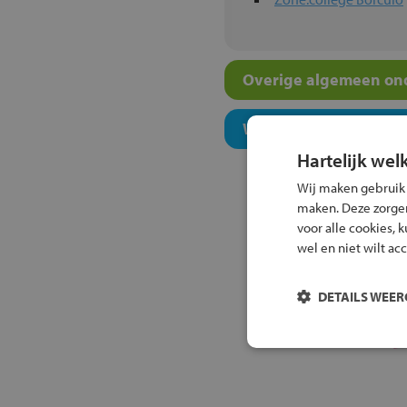
Overige algemeen ond
Welk niveau past bij j
Hartelijk wel
Wij maken gebruik
maken. Deze zorgen 
voor alle cookies, 
wel en niet wilt ac
DETAILS WEE