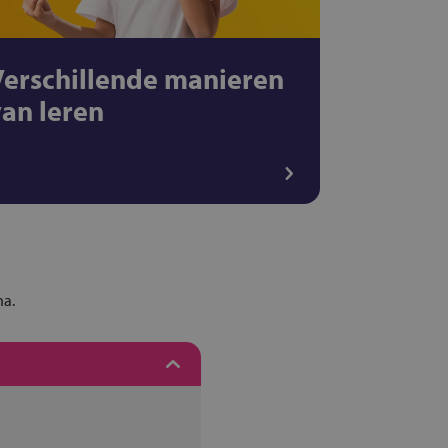
Verschillende manieren
van leren
na.