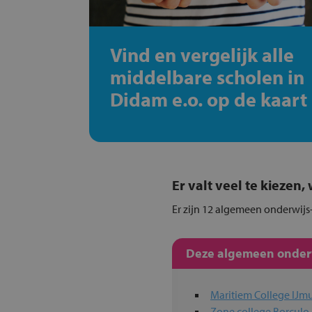
Vind en vergelijk alle
middelbare scholen in
Didam e.o. op de kaart
Er valt veel te kiezen
Er zijn 12 algemeen onderwijs
Deze algemeen onderwi
Maritiem College IJm
Zone.college Borculo