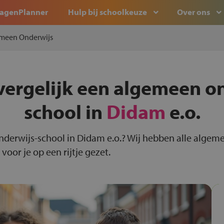
agenPlanner
Hulp bij schoolkeuze
Over ons
meen Onderwijs
vergelijk een algemeen o
school in
Didam
e.o.
nderwijs-school in Didam e.o.? Wij hebben alle algem
oor je op een rijtje gezet.