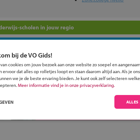
erwijs-scholen in jouw regio
ou?
kom bij de VO Gids!
 van cookies om jouw bezoek aan onze website zo soepel en aangenaam
ervoor dat alles op rolletjes loopt en staan daarom altijd aan. Als je ons
kunnen we je de beste ervaring bieden. Je kunt ook zelf selecteren welke
cepteren.
Meer informatie vind je in onze privacyverklaring.
Inschrijven?
Alle informatie om je kind aan te melden bij
RGEVEN
ALLES
een middelbare school.