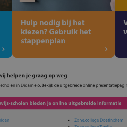
Hulp nodig bij het
kiezen? Gebruik het
stappenplan
, wij helpen je graag op weg
-scholen in Didam e.o. Bekijk de uitgebreide online presentatiepagi
js-scholen bieden je online uitgebreide informatie
uiden
Zone.college Doetinchem
Zone.college Twello