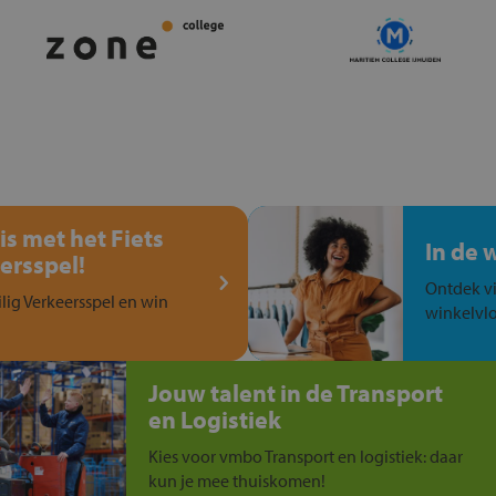
is met het Fiets
In de 
ersspel!
Ontdek vi
ilig Verkeersspel en win
winkelvlo
Jouw talent in de Transport
en Logistiek
Kies voor vmbo Transport en logistiek: daar
kun je mee thuiskomen!