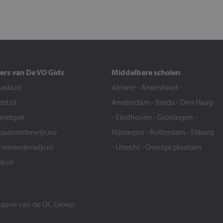
ers van De VO Gids
Middelbare scholen
sia.nl
Almere
-
Amersfoort
-
eld.nl
Amsterdam
-
Breda
-
Den Haag
snietgek
-
Eindhoven
-
Groningen
-
aaronderwijs.nu
Nijmegen
-
Rotterdam
-
Tilburg
senonderwijs.nl
-
Utrecht
-
Overige plaatsen
b.nl
itgave van de
OC Groep