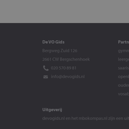
De VO Gids
Partn
Bergweg Zuid 126
gymna
2661 CW Bergschenhoek
leerg
020 570 89 81
saari
info@devogids.nl
openb
ouder
vosab
Uitgeverij
devogids.nl
en het
mbokompas.nl
zijn een u