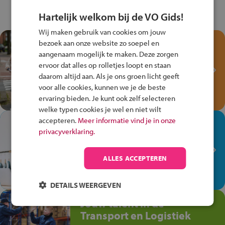
Hartelijk welkom bij de VO Gids!
Wij maken gebruik van cookies om jouw
Test je kennis met het
bezoek aan onze website zo soepel en
Fiets Veilig
aangenaam mogelijk te maken. Deze zorgen
ervoor dat alles op rolletjes loopt en staan
Verkeersspel!
daarom altijd aan. Als je ons groen licht geeft
Speel het Fiets Veilig Verkeersspel
voor alle cookies, kunnen we je de beste
en win een Cortina-fiets!
ervaring bieden. Je kunt ook zelf selecteren
welke typen cookies je wel en niet wilt
accepteren.
Meer informatie vind je in onze
In de winkel ben je op je
privacyverklaring.
plek!
Ontdek via het vmbo jouw talent
ALLES ACCEPTEREN
op de winkelvloer, waar elke dag
anders is!
DETAILS WEERGEVEN
Jouw talent in de
Transport en Logistiek