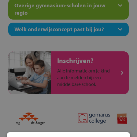
Overige gymnasium-scholen in jouw
regio
Welk onderwijsconcept past bij jou?
Inschrijven?
Alle informatie om je kind
aan te melden bij een
middelbare school.