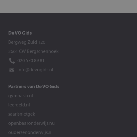
De VO Gids
Bergweg Zuid 126
2661 CW Bergschenhoek
020 570 89 81
info@devogids.nl
Partners van De VO Gids
gymnasia.nl
leergeld.nl
saarisnietgek
openbaaronderwijs.nu
oudersenonderwijs.nl