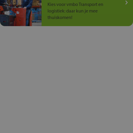
Kies voor vmbo Transport en
logistiek: daar kun je mee
thuiskomen!