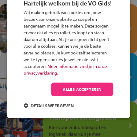
Hartelijk welkom bij de VO Gids!
Test je kennis met het
Wij maken gebruik van cookies om jouw
Fiets Veilig
bezoek aan onze website zo soepel en
aangenaam mogelijk te maken. Deze zorgen
Verkeersspel!
ervoor dat alles op rolletjes loopt en staan
Speel het Fiets Veilig Verkeersspel
daarom altijd aan. Als je ons groen licht geeft
en win een Cortina-fiets!
voor alle cookies, kunnen we je de beste
ervaring bieden. Je kunt ook zelf selecteren
welke typen cookies je wel en niet wilt
In de winkel ben je op je
accepteren.
Meer informatie vind je in onze
plek!
privacyverklaring.
Ontdek via het vmbo jouw talent
op de winkelvloer, waar elke dag
ALLES ACCEPTEREN
anders is!
DETAILS WEERGEVEN
Jouw talent in de
Transport en Logistiek
Kies voor vmbo Transport en
logistiek: daar kun je mee