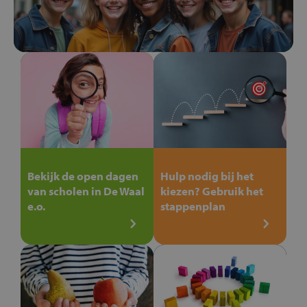
Bekijk de open dagen
Hulp nodig bij het
van scholen in De Waal
kiezen? Gebruik het
e.o.
stappenplan