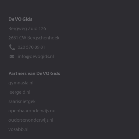
De VO Gids
Bergweg Zuid 126
2661 CW Bergschenhoek
020 570 89 81
info@devogids.nl
Partners van De VO Gids
gymnasia.nl
leergeld.nl
saarisnietgek
openbaaronderwijs.nu
oudersenonderwijs.nl
vosabb.nl