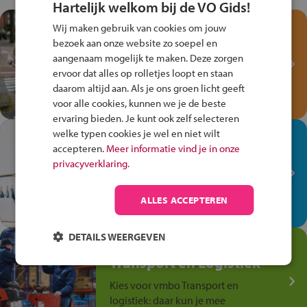
Hartelijk welkom bij de VO Gids!
Test je kennis met het
Wij maken gebruik van cookies om jouw
Fiets Veilig
bezoek aan onze website zo soepel en
aangenaam mogelijk te maken. Deze zorgen
Verkeersspel!
ervoor dat alles op rolletjes loopt en staan
Speel het Fiets Veilig Verkeersspel
daarom altijd aan. Als je ons groen licht geeft
en win een Cortina-fiets!
voor alle cookies, kunnen we je de beste
ervaring bieden. Je kunt ook zelf selecteren
welke typen cookies je wel en niet wilt
In de winkel ben je op je
accepteren.
Meer informatie vind je in onze
plek!
privacyverklaring.
Ontdek via het vmbo jouw talent
op de winkelvloer, waar elke dag
ALLES ACCEPTEREN
anders is!
DETAILS WEERGEVEN
Jouw talent in de
Transport en Logistiek
Kies voor vmbo Transport en
logistiek: daar kun je mee