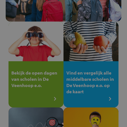
Bekijk de open dagen
Vind en vergelijk alle
van scholen in De
middelbare scholen in
Veenhoop e.o.
De Veenhoop e.o. op
de kaart