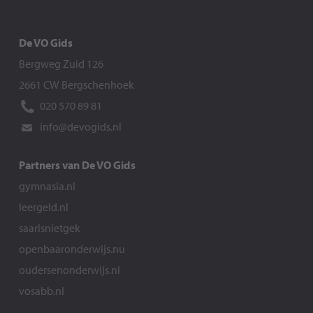
De VO Gids
Bergweg Zuid 126
2661 CW Bergschenhoek
020 570 89 81
info@devogids.nl
Partners van De VO Gids
gymnasia.nl
leergeld.nl
saarisnietgek
openbaaronderwijs.nu
oudersenonderwijs.nl
vosabb.nl