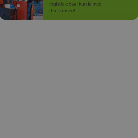
logistiek: daar kun je mee
thuiskomen!