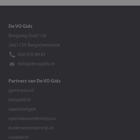
De VO Gids
Bergweg Zuid 126
2661 CW Bergschenhoek
020 570 89 81
info@devogids.nl
Partners van De VO Gids
gymnasia.nl
leergeld.nl
saarisnietgek
openbaaronderwijs.nu
oudersenonderwijs.nl
vosabb.nl