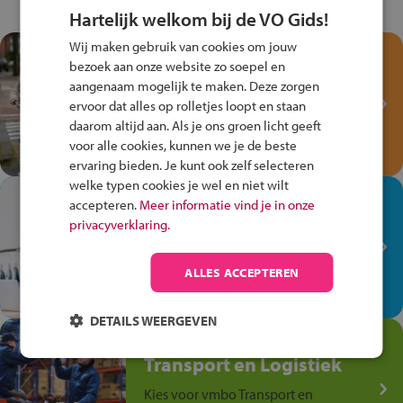
Hartelijk welkom bij de VO Gids!
Wij maken gebruik van cookies om jouw
Test je kennis met het
bezoek aan onze website zo soepel en
Fiets Veilig
aangenaam mogelijk te maken. Deze zorgen
Verkeersspel!
ervoor dat alles op rolletjes loopt en staan
daarom altijd aan. Als je ons groen licht geeft
Speel het Fiets Veilig Verkeersspel
voor alle cookies, kunnen we je de beste
en win een Cortina-fiets!
ervaring bieden. Je kunt ook zelf selecteren
welke typen cookies je wel en niet wilt
In de winkel ben je op je
accepteren.
Meer informatie vind je in onze
plek!
privacyverklaring.
Ontdek via het vmbo jouw talent
op de winkelvloer, waar elke dag
ALLES ACCEPTEREN
anders is!
DETAILS WEERGEVEN
Jouw talent in de
Transport en Logistiek
Kies voor vmbo Transport en